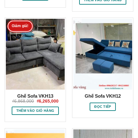
THÊM VÀO GIỎ HÀNG
₫6,550,000.
là:
₫5,99
Giảm giá!
Ghế Sofa VKH13
Ghế Sofa VKH12
Giá
Giá
₫
6,868,000
₫
6,265,000
gốc
hiện
ĐỌC TIẾP
là:
tại
THÊM VÀO GIỎ HÀNG
₫6,868,000.
là:
₫6,265,000.