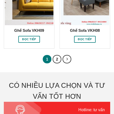
Ghế Sofa VKH09
Ghế Sofa VKH08
ĐỌC TIẾP
ĐỌC TIẾP
1
2
CÓ NHIỀU LỰA CHỌN VÀ TƯ
VẤN TỐT HƠN
Hotline: tư vấn