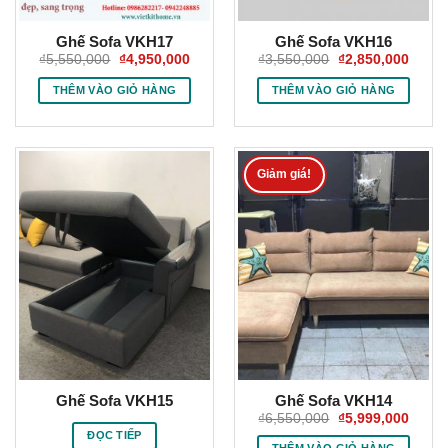
Ghế Sofa VKH17
Ghế Sofa VKH16
Giá
Giá
Giá
Giá
₫
5,550,000
₫
4,950,000
₫
3,550,000
₫
2,850,000
gốc
hiện
gốc
hiện
là:
tại
là:
tại
THÊM VÀO GIỎ HÀNG
THÊM VÀO GIỎ HÀNG
₫5,550,000.
là:
₫3,550,000.
là:
₫4,950,000.
₫2,85
Giảm giá!
Ghế Sofa VKH15
Ghế Sofa VKH14
Giá
Giá
₫
6,550,000
₫
5,999,000
gốc
hiện
ĐỌC TIẾP
là:
tại