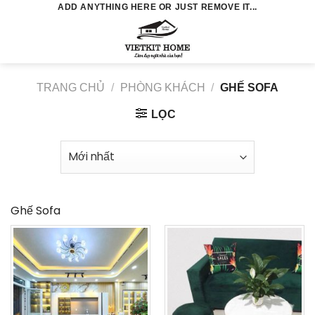
Skip
ADD ANYTHING HERE OR JUST REMOVE IT...
to
0
content
TRANG CHỦ
/
PHÒNG KHÁCH
/
GHẾ SOFA
LỌC
Ghế Sofa