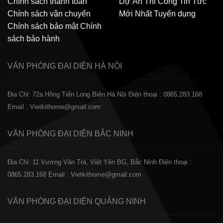
Chính sách thanh toán
Dự Án Thi Công
Tin Tức
Chính sách vận chuyển
Mới Nhất
Tuyển dụng
Chính sách bảo mật
Chính
sách bảo hành
VĂN PHÒNG ĐẠI DIỆN
HÀ NỘI
Địa Chỉ: 72a Hồng Tiến Long Biên Hà Nội
Điện thoại : 0865.283.168
Email : Vietkithome@gmail.com
VĂN PHÒNG ĐẠI DIỆN
BẮC NINH
Địa Chỉ: 11 Vương Văn Trà, Việt Yên BG, Bắc Ninh
Điện thoại :
0865.283.168
Email : Vietkithome@gmail.com
VĂN PHÒNG ĐẠI DIỆN
QUẢNG NINH