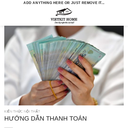
Skip
ADD ANYTHING HERE OR JUST REMOVE IT...
to
0
content
KIẾN THỨC NỘI THẤT
HƯỚNG DẪN THANH TOÁN