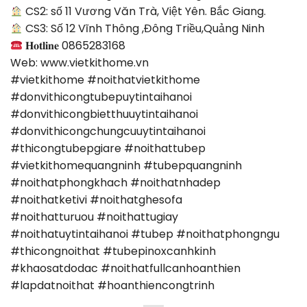
CS2: số 11 Vương Văn Trà, Việt Yên. Bắc Giang.
CS3: Số 12 Vĩnh Thông ,Đông Triều,Quảng Ninh
𝐇𝐨𝐭𝐥𝐢𝐧𝐞 0865283168
Web: www.vietkithome.vn
#vietkithome #noithatvietkithome
#donvithicongtubepuytintaihanoi
#donvithicongbietthuuytintaihanoi
#donvithicongchungcuuytintaihanoi
#thicongtubepgiare #noithattubep
#vietkithomequangninh #tubepquangninh
#noithatphongkhach #noithatnhadep
#noithatketivi #noithatghesofa
#noithatturuou #noithattugiay
#noithatuytintaihanoi #tubep #noithatphongngu
#thicongnoithat #tubepinoxcanhkinh
#khaosatdodac #noithatfullcanhoanthien
#lapdatnoithat #hoanthiencongtrinh