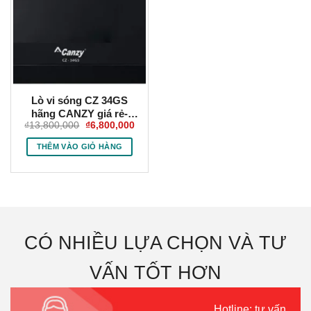
Lò vi sóng CZ 34GS
hãng CANZY giá rẻ-
Giá
Giá
₫
13,800,000
₫
6,800,000
Vietkit Home
gốc
hiện
là:
tại
THÊM VÀO GIỎ HÀNG
₫13,800,000.
là:
₫6,800,000.
CÓ NHIỀU LỰA CHỌN VÀ TƯ
VẤN TỐT HƠN
Hotline: tư vấn