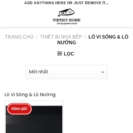
Skip
ADD ANYTHING HERE OR JUST REMOVE IT...
to
0
content
TRANG CHỦ
/
THIẾT BỊ NHÀ BẾP
/
LÒ VI SÓNG & LÒ
NƯỚNG
LỌC
Lò Vi Sóng & Lò Nướng
Giảm giá!