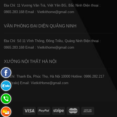
Địa Chỉ: 11 Vương Văn Trà, Việt Yên BG, Bắc Ninh
Điện thoại :
0865.283.168
Email : Vietkithome@gmail.com
VĂN PHÒNG ĐẠI DIỆN
QUẢNG NINH
Địa Chỉ: Số 11 Vĩnh Thông, Đông Triều, Quảng Ninh
Điện thoại :
0865.283.168
Email : Vietkithome@gmail.com
XƯỞNG NỘI THẤT
HÀ NỘI
Fanpage
️Địa chỉ: Thanh Đa, Phúc Thọ, Hà Nội 10000
Hotline: 0986.282.217
Facebook
(Call/zalo)
Email: VietkitHome@gmail.com
Zalo:
0865.283.168
Hotline:
0865.283.168
Hotline: