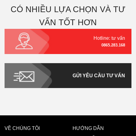
CÓ NHIỀU LỰA CHỌN VÀ TƯ
VẤN TỐT HƠN
Hotline: tư vấn
0865.283.168
GỬI YÊU CẦU TƯ VẤN
VỀ CHÚNG TÔI
HƯỚNG DẪN