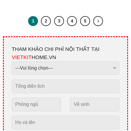
1
2
3
4
5
THAM KHẢO CHI PHÍ NỘI THẤT TẠI
VIETKIT
HOME.VN