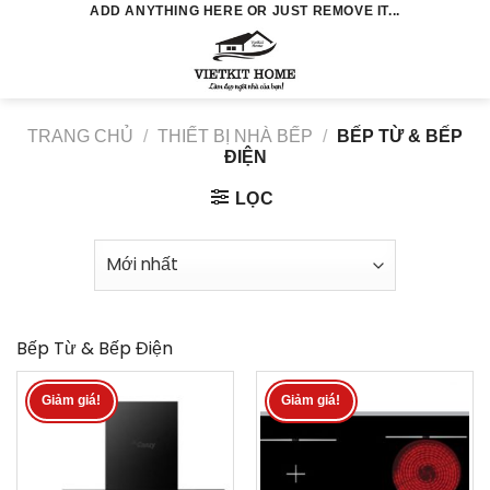
Skip
ADD ANYTHING HERE OR JUST REMOVE IT...
to
0
content
TRANG CHỦ
/
THIẾT BỊ NHÀ BẾP
/
BẾP TỪ & BẾP
ĐIỆN
LỌC
Bếp Từ & Bếp Điện
Giảm giá!
Giảm giá!