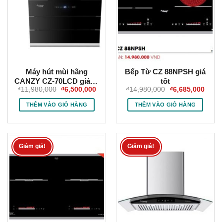
Máy hút mùi hãng
Bếp Từ CZ 88NPSH giá
CANZY CZ-70LCD giá rẻ
tốt
Giá
Giá
Giá
Giá
₫
11,980,000
₫
6,500,000
₫
14,980,000
₫
6,685,000
2023-VIETKIT HOME
gốc
hiện
gốc
hiện
là:
tại
là:
tại
THÊM VÀO GIỎ HÀNG
THÊM VÀO GIỎ HÀNG
₫11,980,000.
là:
₫14,980,000.
là:
₫6,500,000.
₫6,68
Giảm giá!
Giảm giá!