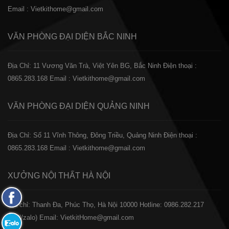
Email : Vietkithome@gmail.com
VĂN PHÒNG ĐẠI DIỆN
BẮC NINH
Địa Chỉ: 11 Vương Văn Trà, Việt Yên BG, Bắc Ninh
Điện thoại :
0865.283.168
Email : Vietkithome@gmail.com
VĂN PHÒNG ĐẠI DIỆN
QUẢNG NINH
Địa Chỉ: Số 11 Vĩnh Thông, Đông Triều, Quảng Ninh
Điện thoại :
0865.283.168
Email : Vietkithome@gmail.com
XƯỞNG NỘI THẤT
HÀ NỘI
Fanpage
️Địa chỉ: Thanh Đa, Phúc Thọ, Hà Nội 10000
Hotline: 0986.282.217
Facebook
(Call/zalo)
Email: VietkitHome@gmail.com
Zalo: