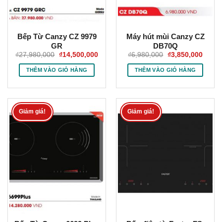
Bếp Từ Canzy CZ 9979
Máy hút mùi Canzy CZ
GR
DB70Q
Giá
Giá
Giá
Giá
₫
27,980,000
₫
14,500,000
₫
6,980,000
₫
3,850,000
gốc
hiện
gốc
hiện
là:
tại
là:
tại
THÊM VÀO GIỎ HÀNG
THÊM VÀO GIỎ HÀNG
₫27,980,000.
là:
₫6,980,000.
là:
₫14,500,000.
₫3,85
Giảm giá!
Giảm giá!