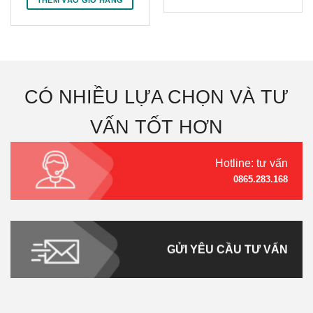
₫5,98
₫11,985,000.
là:
₫8,985,000.
CÓ NHIỀU LỰA CHỌN VÀ TƯ
VẤN TỐT HƠN
Hotline: tư vấn
0865.283.168
GỬI YÊU CẦU TƯ VẤN