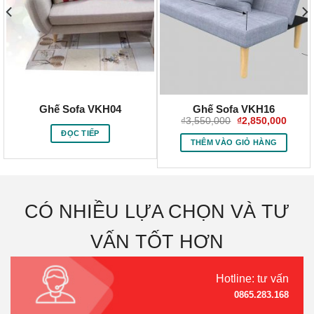
Ghế Sofa VKH04
Ghế Sofa VKH16
Giá
Giá
₫
3,550,000
₫
2,850,000
gốc
hiện
ĐỌC TIẾP
là:
tại
THÊM VÀO GIỎ HÀNG
₫3,550,000.
là:
₫2,85
CÓ NHIỀU LỰA CHỌN VÀ TƯ
VẤN TỐT HƠN
Hotline: tư vấn
0865.283.168