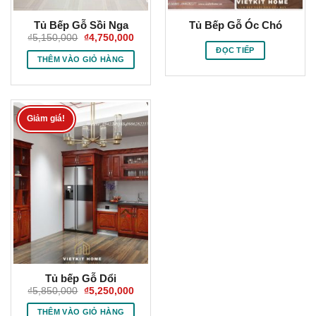
Tủ Bếp Gỗ Sồi Nga
Tủ Bếp Gỗ Óc Chó
Giá
Giá
₫
5,150,000
₫
4,750,000
gốc
hiện
ĐỌC TIẾP
là:
tại
THÊM VÀO GIỎ HÀNG
₫5,150,000.
là:
₫4,750,000.
Giảm giá!
Tủ bếp Gỗ Dổi
Giá
Giá
₫
5,850,000
₫
5,250,000
gốc
hiện
là:
tại
THÊM VÀO GIỎ HÀNG