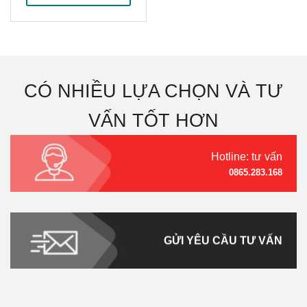
₫5,850,000.
là:
₫5,250,000.
CÓ NHIỀU LỰA CHỌN VÀ TƯ
VẤN TỐT HƠN
Hotline: tư vấn
0865.283.168
GỬI YÊU CẦU TƯ VẤN