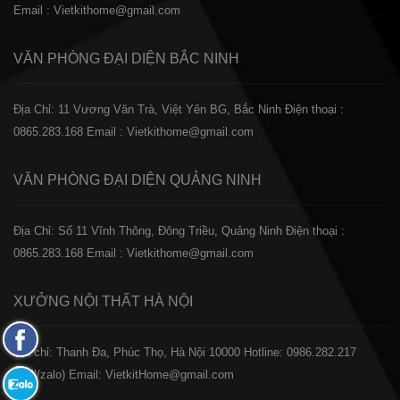
Email : Vietkithome@gmail.com
VĂN PHÒNG ĐẠI DIỆN
BẮC NINH
Địa Chỉ: 11 Vương Văn Trà, Việt Yên BG, Bắc Ninh
Điện thoại :
0865.283.168
Email : Vietkithome@gmail.com
VĂN PHÒNG ĐẠI DIỆN
QUẢNG NINH
Địa Chỉ: Số 11 Vĩnh Thông, Đông Triều, Quảng Ninh
Điện thoại :
0865.283.168
Email : Vietkithome@gmail.com
XƯỞNG NỘI THẤT
HÀ NỘI
Fanpage
️Địa chỉ: Thanh Đa, Phúc Thọ, Hà Nội 10000
Hotline: 0986.282.217
Facebook
(Call/zalo)
Email: VietkitHome@gmail.com
Zalo: