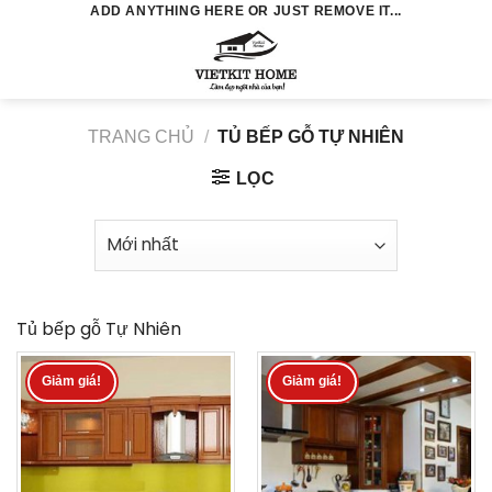
Skip
ADD ANYTHING HERE OR JUST REMOVE IT...
to
0
content
TRANG CHỦ
/
TỦ BẾP GỖ TỰ NHIÊN
LỌC
Tủ bếp gỗ Tự Nhiên
Giảm giá!
Giảm giá!