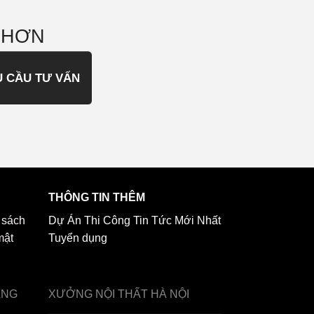
 HƠN
U CẦU TƯ VẤN
THÔNG TIN THÊM
 sách
Dự Án Thi Công
Tin Tức Mới Nhất
mật
Tuyển dụng
ẢNG
XƯỞNG NỘI THẤT
HÀ NỘI