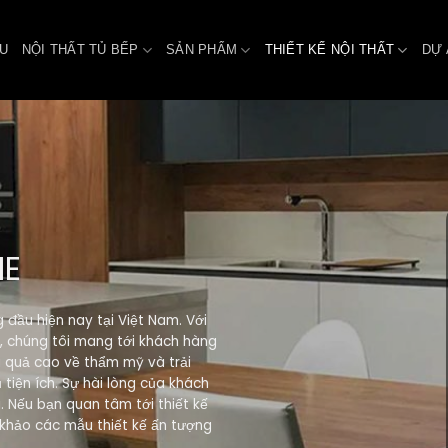
ỆU
NỘI THẤT TỦ BẾP
SẢN PHẨM
THIẾT KẾ NỘI THẤT
DỰ 
ME
g đầu hiện nay tại Việt Nam. Với
y, chúng tôi mang tới khách hàng
ệu quả cao về thẩm mỹ và trải
tiện ích. Sự hài lòng của khách
. Nếu bạn quan tâm tới thiết kế
 khảo các mẫu thiết kế ấn tượng