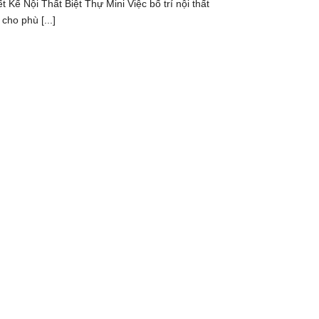
ết Kế Nội Thất Biệt Thự Mini Việc bố trí nội thất
cho phù [...]