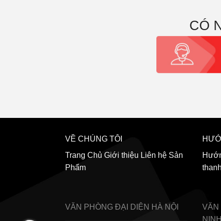
CÓ 
VỀ CHÚNG TÔI
HƯỚ
Trang Chủ
Giới thiệu
Liên hệ
Sản
Hướn
Phẩm
than
VĂN PHÒNG ĐẠI DIỆN
HÀ NỘI
VĂN
NIN