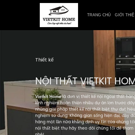
Skip
to
TRANG CHỦ
GIỚI THI
content
Thiết kế
NỘI THẤT VIETKIT HO
là đơn vị thiết kế nội ngoại thất hàn
Vietkit Home
kinh nghiệm hoàn thiện nhiều dự án lớn trước đâ
những giải pháp thiết kế nội thất biệt thự đạt hi
nghiệm sử dụng: Không gian sống hiện đại, đầy đủ 
hàng một lần nữa khẳng định uy tín của chúng tôi
nội thất biệt thự hãy theo dõi chúng tôi để tham
nhé!