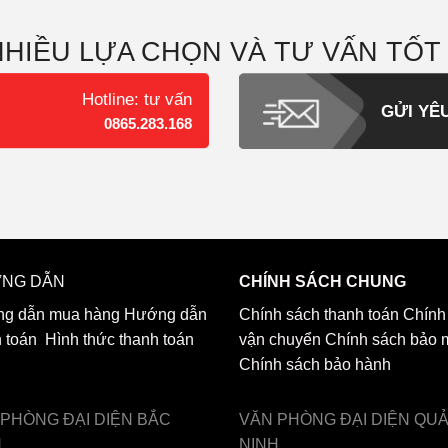
NHIỀU LỰA CHỌN VÀ TƯ VẤN TỐT
Hotline: tư vấn
GỬI YÊ
0865.283.168
NG DẪN
CHÍNH SÁCH CHUNG
g dẫn mua hàng
Hướng dẫn
Chính sách thanh toán
Chính
h toán
Hình thức thanh toán
vận chuyển
Chính sách bảo 
Chính sách bảo hành
 PHÒNG ĐẠI DIỆN
BẮC
VĂN PHÒNG ĐẠI DIỆN
QU
H
NINH