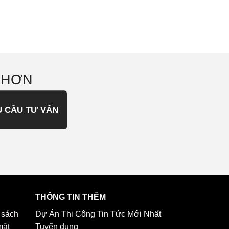
 HƠN
U CẦU TƯ VẤN
THÔNG TIN THÊM
 sách
Dự Án Thi Công
Tin Tức Mới Nhất
mật
Tuyển dụng