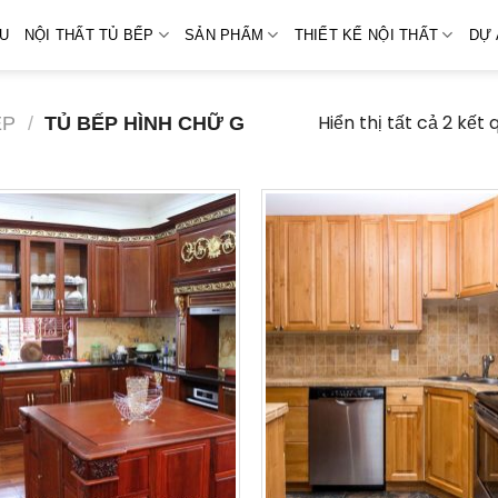
ỆU
NỘI THẤT TỦ BẾP
SẢN PHẨM
THIẾT KẾ NỘI THẤT
DỰ 
Hiển thị tất cả 2 kết 
ẸP
/
TỦ BẾP HÌNH CHỮ G