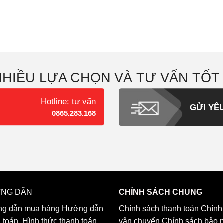
NHIỀU LỰA CHỌN VÀ TƯ VẤN TỐT
Hotline: tư vấn
GỬI YÊ
0865.283.168
NG DẪN
CHÍNH SÁCH CHUNG
g dẫn mua hàng
Hướng dẫn
Chính sách thanh toán
Chính
h toán
Hình thức thanh toán
vận chuyển
Chính sách bảo 