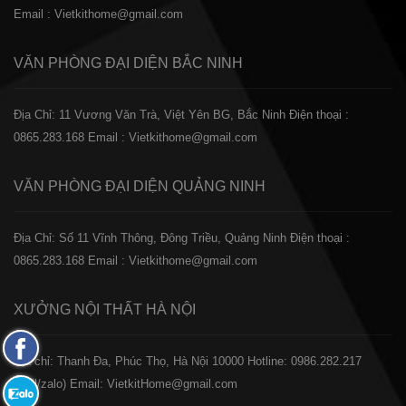
Email : Vietkithome@gmail.com
VĂN PHÒNG ĐẠI DIỆN
BẮC NINH
Địa Chỉ: 11 Vương Văn Trà, Việt Yên BG, Bắc Ninh
Điện thoại :
0865.283.168
Email : Vietkithome@gmail.com
VĂN PHÒNG ĐẠI DIỆN
QUẢNG NINH
Địa Chỉ: Số 11 Vĩnh Thông, Đông Triều, Quảng Ninh
Điện thoại :
0865.283.168
Email : Vietkithome@gmail.com
XƯỞNG NỘI THẤT
HÀ NỘI
Fanpage
️Địa chỉ: Thanh Đa, Phúc Thọ, Hà Nội 10000
Hotline: 0986.282.217
Facebook
(Call/zalo)
Email: VietkitHome@gmail.com
Zalo: