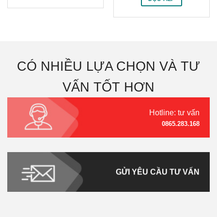
CÓ NHIỀU LỰA CHỌN VÀ TƯ
VẤN TỐT HƠN
Hotline: tư vấn
0865.283.168
GỬI YÊU CẦU TƯ VẤN