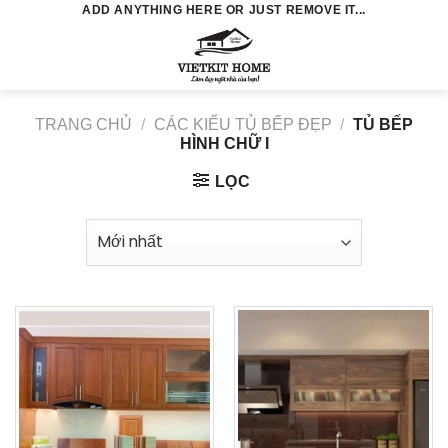
Skip
ADD ANYTHING HERE OR JUST REMOVE IT...
to
0
content
TRANG CHỦ
/
CÁC KIỂU TỦ BẾP ĐẸP
/
TỦ BẾP
HÌNH CHỮ I
LỌC