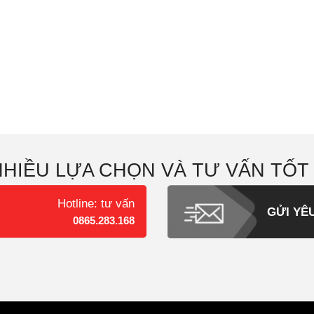
NHIỀU LỰA CHỌN VÀ TƯ VẤN TỐT
Hotline: tư vấn
GỬI YÊ
0865.283.168