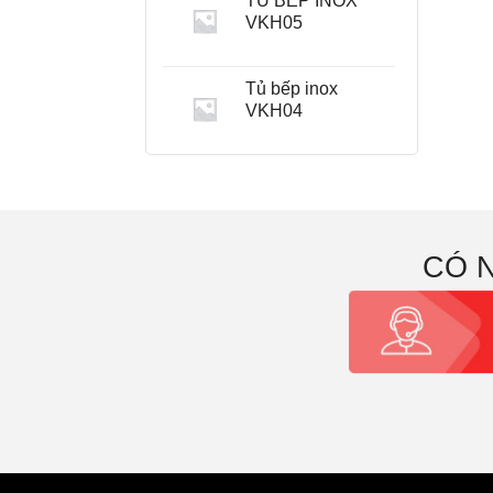
TỦ BẾP INOX
VKH05
Tủ bếp inox
VKH04
CÓ 