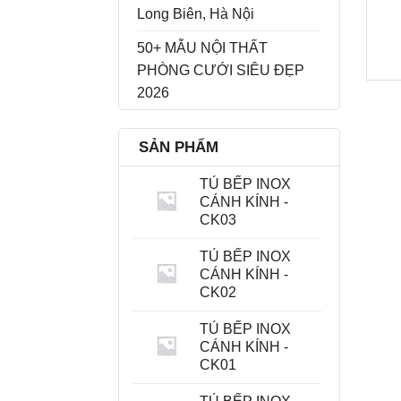
Long Biên, Hà Nội
50+ MẪU NỘI THẤT
PHÒNG CƯỚI SIÊU ĐẸP
2026
SẢN PHẨM
TỦ BẾP INOX
CÁNH KÍNH -
CK03
TỦ BẾP INOX
CÁNH KÍNH -
CK02
TỦ BẾP INOX
CÁNH KÍNH -
CK01