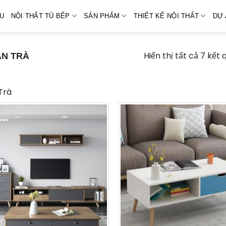
ỆU
NỘI THẤT TỦ BẾP
SẢN PHẨM
THIẾT KẾ NỘI THẤT
DỰ 
Hiển thị tất cả 7 kết 
N TRÀ
Trà