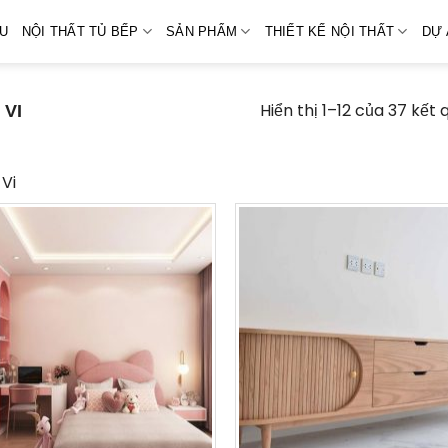
ỆU
NỘI THẤT TỦ BẾP
SẢN PHẨM
THIẾT KẾ NỘI THẤT
DỰ 
Hiển thị 1–12 của 37 kết 
 VI
 Vi