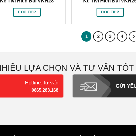
Kệ Tivi Hiện Đại VKH28
Kệ Tivi Hiện Đại VKH2
ĐỌC TIẾP
ĐỌC TIẾP
1
2
3
4
NHIỀU LỰA CHỌN VÀ TƯ VẤN TỐT
Hotline: tư vấn
GỬI YÊ
0865.283.168