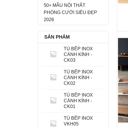
50+ MẪU NỘI THẤT
PHÒNG CƯỚI SIÊU ĐẸP
2026
SẢN PHẨM
TỦ BẾP INOX
CÁNH KÍNH -
CK03
TỦ BẾP INOX
CÁNH KÍNH -
CK02
TỦ BẾP INOX
CÁNH KÍNH -
CK01
TỦ BẾP INOX
VKH05