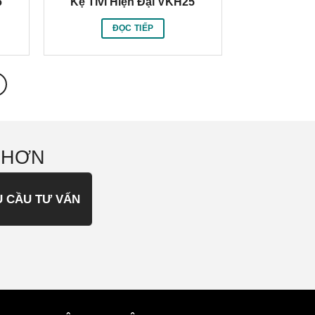
6
Kệ Tivi Hiện Đại VKH25
ĐỌC TIẾP
 HƠN
U CẦU TƯ VẤN