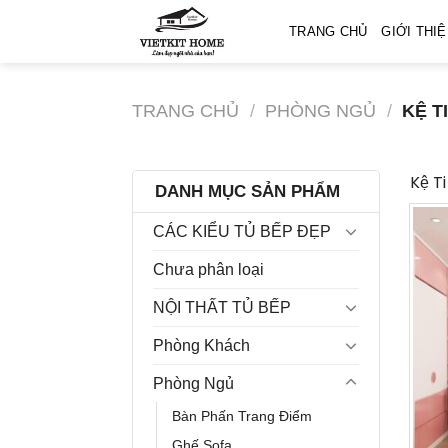
Skip
TRANG CHỦ
GIỚI THI
to
content
TRANG CHỦ
/
PHÒNG NGỦ
/
KỆ TI
Kệ Ti
DANH MỤC SẢN PHẨM
CÁC KIỂU TỦ BẾP ĐẸP
Chưa phân loại
NỘI THẤT TỦ BẾP
Phòng Khách
Phòng Ngủ
Bàn Phấn Trang Điểm
Ghế Sofa