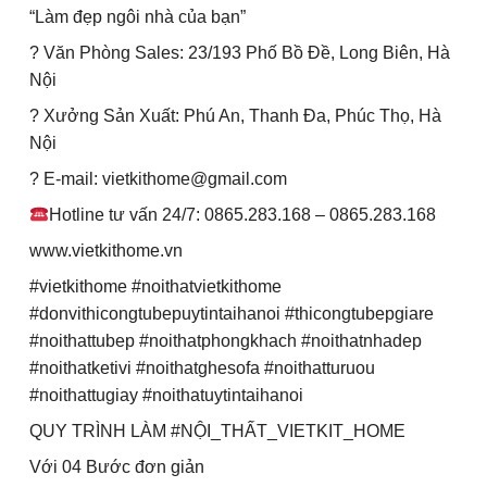
“Làm đẹp ngôi nhà của bạn”
? Văn Phòng Sales: 23/193 Phố Bồ Đề, Long Biên, Hà
Nội
? Xưởng Sản Xuất: Phú An, Thanh Đa, Phúc Thọ, Hà
Nội
? E-mail: vietkithome@gmail.com
Hotline tư vấn 24/7: 0865.283.168 – 0865.283.168
www.vietkithome.vn
#vietkithome #noithatvietkithome
#donvithicongtubepuytintaihanoi #thicongtubepgiare
#noithattubep #noithatphongkhach #noithatnhadep
#noithatketivi #noithatghesofa #noithatturuou
#noithattugiay #noithatuytintaihanoi
QUY TRÌNH LÀM #NỘI_THẤT_VIETKIT_HOME
Với 04 Bước đơn giản