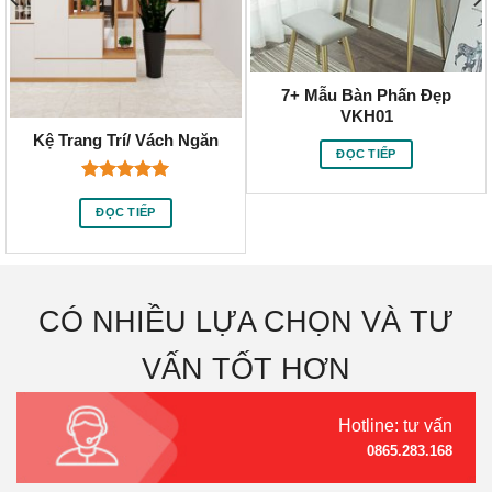
7+ Mẫu Bàn Phấn Đẹp
VKH01
Kệ Trang Trí/ Vách Ngăn
ĐỌC TIẾP
Được xếp
hạng
5.00
ĐỌC TIẾP
5 sao
CÓ NHIỀU LỰA CHỌN VÀ TƯ
VẤN TỐT HƠN
Hotline: tư vấn
0865.283.168