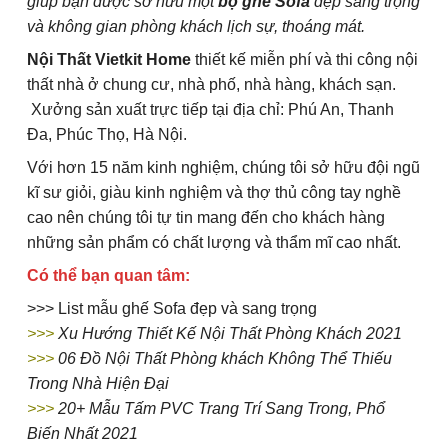
giúp bạn được sở hữu một
bộ ghế Sofa
đẹp sang trọng
và không gian phòng khách lịch sự, thoáng mát.
Nội Thất Vietkit Home
thiết kế miễn phí và thi công nội
thất nhà ở chung cư, nhà phố, nhà hàng, khách sạn.
Xưởng sản xuất trực tiếp tại địa chỉ: Phú An, Thanh
Đa, Phúc Thọ, Hà Nội.
Với hơn 15 năm kinh nghiệm, chúng tôi sở hữu đội ngũ
kĩ sư giỏi, giàu kinh nghiệm và thợ thủ công tay nghề
cao nên chúng tôi tự tin mang đến cho khách hàng
những sản phẩm có chất lượng và thẩm mĩ cao nhất.
Có thể bạn quan tâm:
>>>
List mẫu ghế Sofa đẹp và sang trọng
>>>
Xu Hướng Thiết Kế Nội Thất Phòng Khách 2021
>>>
06 Đồ Nội Thất Phòng khách Không Thể Thiếu
Trong Nhà Hiện Đại
>>>
20+ Mẫu Tấm PVC Trang Trí Sang Trong, Phổ
Biến Nhất 2021