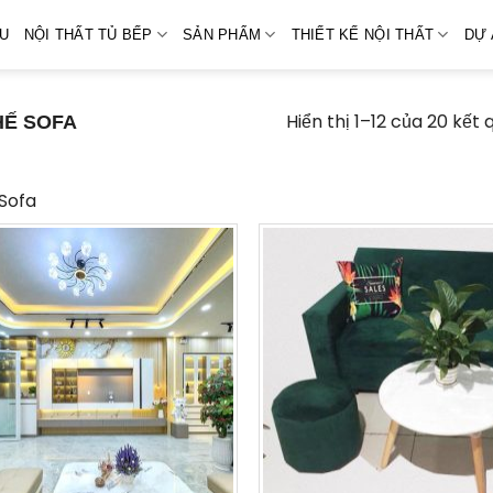
ỆU
NỘI THẤT TỦ BẾP
SẢN PHẨM
THIẾT KẾ NỘI THẤT
DỰ 
Hiển thị 1–12 của 20 kết 
Ế SOFA
Sofa