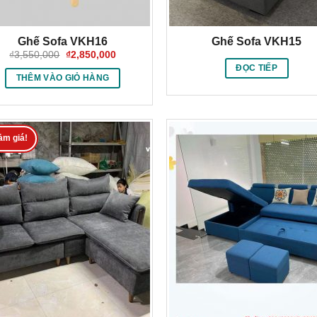
Ghế Sofa VKH16
Ghế Sofa VKH15
Giá
Giá
₫
3,550,000
₫
2,850,000
gốc
hiện
ĐỌC TIẾP
là:
tại
THÊM VÀO GIỎ HÀNG
₫3,550,000.
là:
₫2,850,000.
ảm giá!