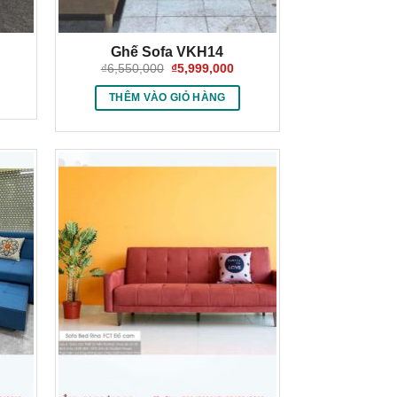
Ghế Sofa VKH14
Giá
Giá
₫
6,550,000
₫
5,999,000
gốc
hiện
là:
tại
THÊM VÀO GIỎ HÀNG
₫6,550,000.
là:
₫5,999,000.