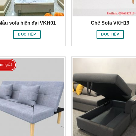
Mẫu sofa hiện đại VKH01
Ghế Sofa VKH19
ĐỌC TIẾP
ĐỌC TIẾP
ảm giá!