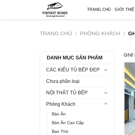
Skip
TRANG CHỦ
GIỚI THI
to
content
TRANG CHỦ
/
PHÒNG KHÁCH
/
GH
Ghế 
DANH MỤC SẢN PHẨM
CÁC KIỂU TỦ BẾP ĐẸP
Chưa phân loại
NỘI THẤT TỦ BẾP
Phòng Khách
Bàn Ăn
Bàn Ăn Cao Cấp
Ban Thờ