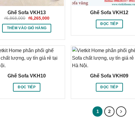
Ghế Sofa VKH13
Ghế Sofa VKH12
Giá
Giá
₫
6,868,000
₫
6,265,000
gốc
hiện
ĐỌC TIẾP
là:
tại
THÊM VÀO GIỎ HÀNG
₫6,868,000.
là:
₫6,265,000.
Ghế Sofa VKH10
Ghế Sofa VKH09
ĐỌC TIẾP
ĐỌC TIẾP
1
2