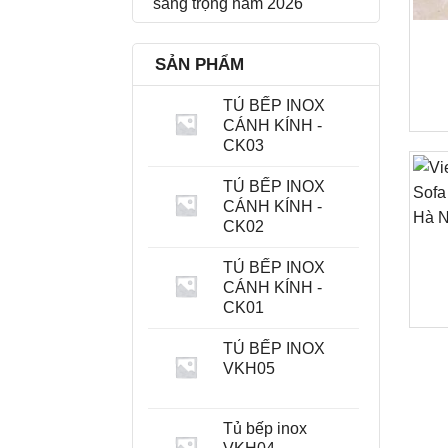
sang trọng năm 2026
SẢN PHẨM
TỦ BẾP INOX
CÁNH KÍNH -
CK03
TỦ BẾP INOX
CÁNH KÍNH -
CK02
TỦ BẾP INOX
CÁNH KÍNH -
CK01
TỦ BẾP INOX
VKH05
Tủ bếp inox