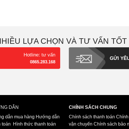
NHIỀU LỰA CHỌN VÀ TƯ VẤN TỐT
Hotline: tư vấn
GỬI YÊ
0865.283.168
NG DẪN
CHÍNH SÁCH CHUNG
g dẫn mua hàng
Hướng dẫn
Chính sách thanh toán
Chính
h toán
Hình thức thanh toán
vận chuyển
Chính sách bảo 