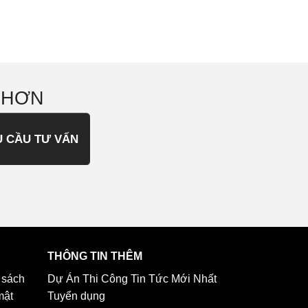
 HƠN
U CẦU TƯ VẤN
THÔNG TIN THÊM
 sách
Dự Án Thi Công
Tin Tức Mới Nhất
mật
Tuyển dụng