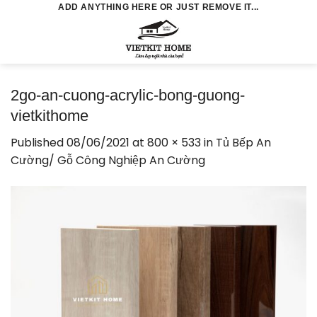
Skip
ADD ANYTHING HERE OR JUST REMOVE IT...
to
0
content
2go-an-cuong-acrylic-bong-guong-
vietkithome
Published
08/06/2021
at
800 × 533
in
Tủ Bếp An
Cường/ Gỗ Công Nghiệp An Cường