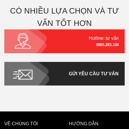
CÓ NHIỀU LỰA CHỌN VÀ TƯ
VẤN TỐT HƠN
Hotline: tư vấn
0865.283.168
GỬI YÊU CẦU TƯ VẤN
VỀ CHÚNG TÔI
HƯỚNG DẪN