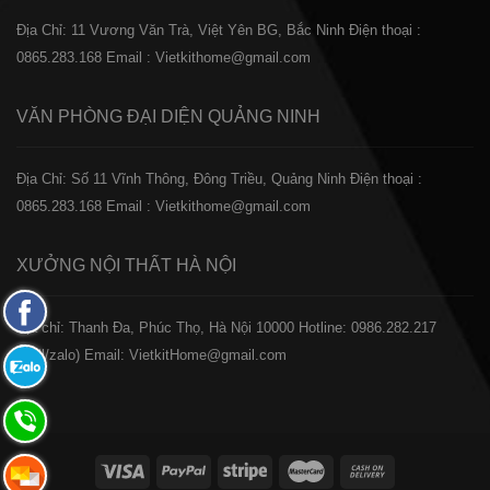
Địa Chỉ: 11 Vương Văn Trà, Việt Yên BG, Bắc Ninh
Điện thoại :
0865.283.168
Email : Vietkithome@gmail.com
VĂN PHÒNG ĐẠI DIỆN
QUẢNG NINH
Địa Chỉ: Số 11 Vĩnh Thông, Đông Triều, Quảng Ninh
Điện thoại :
0865.283.168
Email : Vietkithome@gmail.com
XƯỞNG NỘI THẤT
HÀ NỘI
Fanpage
️Địa chỉ: Thanh Đa, Phúc Thọ, Hà Nội 10000
Hotline: 0986.282.217
Facebook
(Call/zalo)
Email: VietkitHome@gmail.com
Zalo:
0865.283.168
Hotline:
0865.283.168
Hotline: