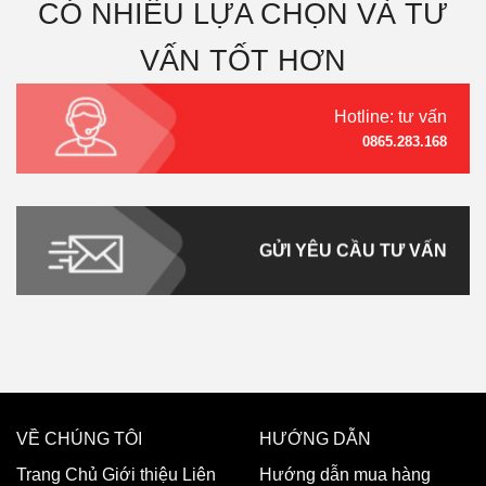
CÓ NHIỀU LỰA CHỌN VÀ TƯ
VẤN TỐT HƠN
Hotline: tư vấn
0865.283.168
GỬI YÊU CẦU TƯ VẤN
VỀ CHÚNG TÔI
HƯỚNG DẪN
Trang Chủ
Giới thiệu
Liên
Hướng dẫn mua hàng