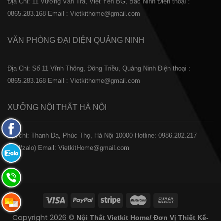
Địa Chỉ: 11 Vương Văn Trà, Việt Yên BG, Bắc Ninh
Điện thoại :
0865.283.168
Email : Vietkithome@gmail.com
VĂN PHÒNG ĐẠI DIỆN
QUẢNG NINH
Địa Chỉ: Số 11 Vĩnh Thông, Đông Triều, Quảng Ninh
Điện thoại :
0865.283.168
Email : Vietkithome@gmail.com
XƯỞNG NỘI THẤT
HÀ NỘI
Fanpage
️Địa chỉ: Thanh Đa, Phúc Thọ, Hà Nội 10000
Hotline: 0986.282.217
Facebook
(Call/zalo)
Email: VietkitHome@gmail.com
Zalo:
0865.283.168
Hotline:
0865.283.168
Hotline:
Copyright 2026 ©
Nội Thất Vietkit Home/ Đơn Vị Thiết Kế-
0865.283.168