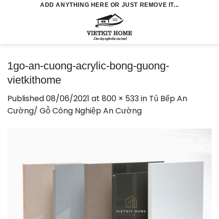
Skip
ADD ANYTHING HERE OR JUST REMOVE IT...
to
0
content
1go-an-cuong-acrylic-bong-guong-
vietkithome
Published
08/06/2021
at
800 × 533
in
Tủ Bếp An
Cường/ Gỗ Công Nghiệp An Cường