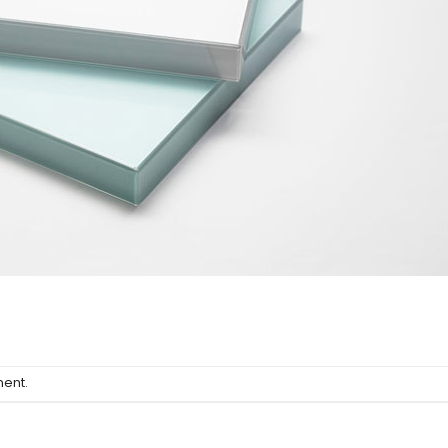
ment
.