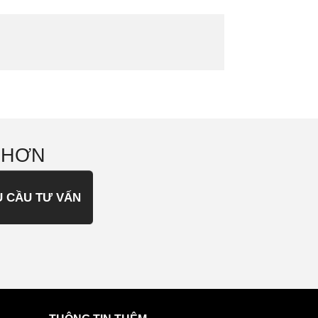
 HƠN
U CẦU TƯ VẤN