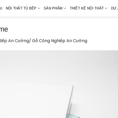
ỆU
NỘI THẤT TỦ BẾP
SẢN PHẨM
THIẾT KẾ NỘI THẤT
DỰ 
ome
 Bếp An Cường/ Gỗ Công Nghiệp An Cường