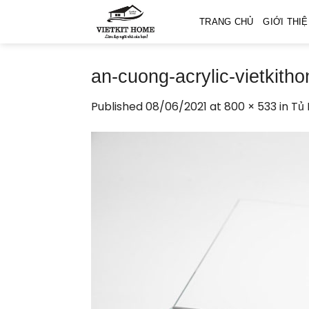
Skip
TRANG CHỦ
GIỚI THI
to
content
an-cuong-acrylic-vietkith
Published
08/06/2021
at
800 × 533
in
Tủ