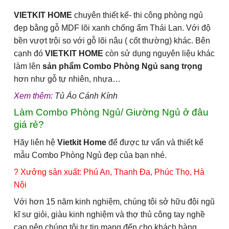
VIETKIT HOME
chuyên thiết kế- thi công phòng ngủ
đẹp bằng gỗ MDF lõi xanh chống ẩm Thái Lan. Với độ
bền vượt trội so với gỗ lõi nâu ( cốt thường) khác. Bên
cạnh đó
VIETKIT HOME
còn sử dụng nguyên liệu khác
làm lên
sản phẩm Combo Phòng Ngủ sang trọng
hơn như gỗ tự nhiên, nhựa…
Xem thêm:
Tủ Áo Cánh Kính
Làm Combo Phòng Ngủ/ Giường Ngủ ở đâu
giá rẻ?
Hãy liên hệ
Vietkit Home
để được tư vấn và thiết kế
mẫu Combo Phòng Ngủ đẹp của bạn nhé.
? Xưởng sản xuất: Phú An, Thanh Đa, Phúc Thọ, Hà
Nội
Với hơn 15 năm kinh nghiệm, chúng tôi sở hữu đội ngũ
kĩ sư giỏi, giàu kinh nghiệm và thợ thủ công tay nghề
cao nên chúng tôi tự tin mang đến cho khách hàng