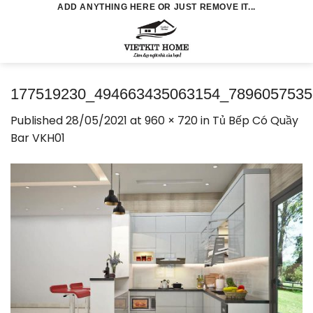
Skip
ADD ANYTHING HERE OR JUST REMOVE IT...
to
0
content
177519230_494663435063154_7896057535
Published
28/05/2021
at
960 × 720
in
Tủ Bếp Có Quầy
Bar VKH01