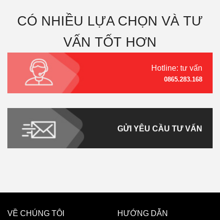
CÓ NHIỀU LỰA CHỌN VÀ TƯ
VẤN TỐT HƠN
Hotline: tư vấn
0865.283.168
GỬI YÊU CẦU TƯ VẤN
VỀ CHÚNG TÔI
HƯỚNG DẪN