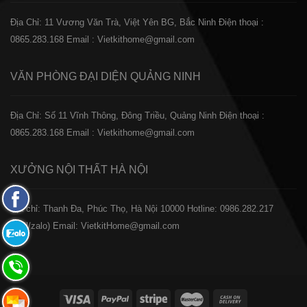
Địa Chỉ: 11 Vương Văn Trà, Việt Yên BG, Bắc Ninh
Điện thoại :
0865.283.168
Email : Vietkithome@gmail.com
VĂN PHÒNG ĐẠI DIỆN
QUẢNG NINH
Địa Chỉ: Số 11 Vĩnh Thông, Đông Triều, Quảng Ninh
Điện thoại :
0865.283.168
Email : Vietkithome@gmail.com
XƯỞNG NỘI THẤT
HÀ NỘI
Fanpage
️Địa chỉ: Thanh Đa, Phúc Thọ, Hà Nội 10000
Hotline: 0986.282.217
Facebook
(Call/zalo)
Email: VietkitHome@gmail.com
Zalo:
0865.283.168
Hotline:
0865.283.168
Hotline: