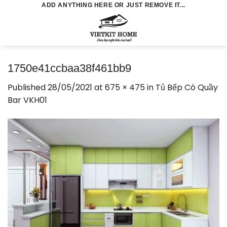
Skip
ADD ANYTHING HERE OR JUST REMOVE IT...
to
0
content
1750e41ccbaa38f461bb9
Published
28/05/2021
at
675 × 475
in
Tủ Bếp Có Quầy
Bar VKH01