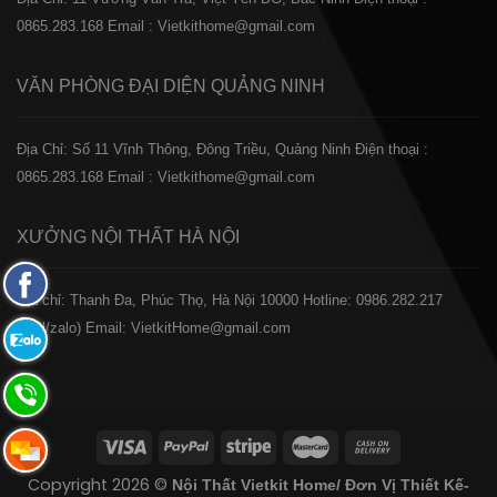
0865.283.168
Email : Vietkithome@gmail.com
VĂN PHÒNG ĐẠI DIỆN
QUẢNG NINH
Địa Chỉ: Số 11 Vĩnh Thông, Đông Triều, Quảng Ninh
Điện thoại :
0865.283.168
Email : Vietkithome@gmail.com
XƯỞNG NỘI THẤT
HÀ NỘI
Fanpage
️Địa chỉ: Thanh Đa, Phúc Thọ, Hà Nội 10000
Hotline: 0986.282.217
Facebook
(Call/zalo)
Email: VietkitHome@gmail.com
Zalo:
0865.283.168
Hotline:
0865.283.168
Hotline:
Copyright 2026 ©
Nội Thất Vietkit Home/ Đơn Vị Thiết Kế-
0865.283.168