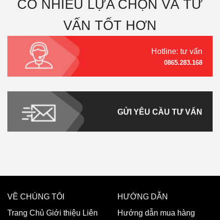
CÓ NHIỀU LỰA CHỌN VÀ TƯ
VẤN TỐT HƠN
Hotline: tư vấn
0865.283.168
GỬI YÊU CẦU TƯ VẤN
VỀ CHÚNG TÔI
HƯỚNG DẪN
Trang Chủ
Giới thiệu
Liên
Hướng dẫn mua hàng