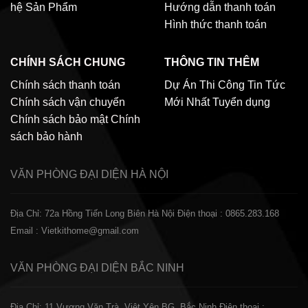
hệ
Sản Phẩm
Hướng dẫn thanh toán
Hình thức thanh toán
CHÍNH SÁCH CHUNG
THÔNG TIN THÊM
Chính sách thanh toán
Dự Án Thi Công
Tin Tức
Chính sách vận chuyển
Mới Nhất
Tuyển dụng
Chính sách bảo mật
Chính
sách bảo hành
VĂN PHÒNG ĐẠI DIỆN
HÀ NỘI
Địa Chỉ: 72a Hồng Tiến Long Biên Hà Nội
Điện thoại : 0865.283.168
Email : Vietkithome@gmail.com
VĂN PHÒNG ĐẠI DIỆN
BẮC NINH
Địa Chỉ: 11 Vương Văn Trà, Việt Yên BG, Bắc Ninh
Điện thoại :