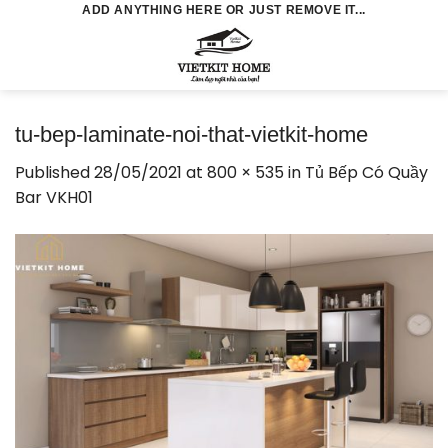
Skip
ADD ANYTHING HERE OR JUST REMOVE IT...
to
0
content
tu-bep-laminate-noi-that-vietkit-home
Published
28/05/2021
at
800 × 535
in
Tủ Bếp Có Quầy
Bar VKH01