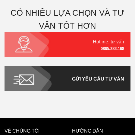
CÓ NHIỀU LỰA CHỌN VÀ TƯ
VẤN TỐT HƠN
Hotline: tư vấn
0865.283.168
GỬI YÊU CẦU TƯ VẤN
VỀ CHÚNG TÔI
HƯỚNG DẪN