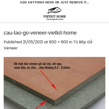
Skip
ADD ANYTHING HERE OR JUST REMOVE IT...
to
0
content
cau-tao-go-veneer-vietkit-home
Published
21/05/2021
at
800 × 600
in
Tủ Bếp Gỗ
Veneer