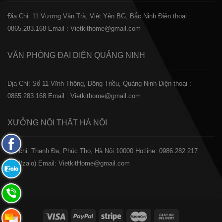
Địa Chỉ: 11 Vương Văn Trà, Việt Yên BG, Bắc Ninh
Điện thoại :
0865.283.168
Email : Vietkithome@gmail.com
VĂN PHÒNG ĐẠI DIỆN
QUẢNG NINH
Địa Chỉ: Số 11 Vĩnh Thông, Đông Triều, Quảng Ninh
Điện thoại :
0865.283.168
Email : Vietkithome@gmail.com
XƯỞNG NỘI THẤT
HÀ NỘI
Fanpage
️Địa chỉ: Thanh Đa, Phúc Thọ, Hà Nội 10000
Hotline: 0986.282.217
Facebook
(Call/zalo)
Email: VietkitHome@gmail.com
Zalo:
0865.283.168
Hotline:
0865.283.168
Hotline: