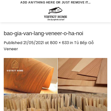
Skip
ADD ANYTHING HERE OR JUST REMOVE IT...
to
0
content
bao-gia-van-lang-veneer-o-ha-noi
Published
21/05/2021
at
800 × 633
in
Tủ Bếp Gỗ
Veneer