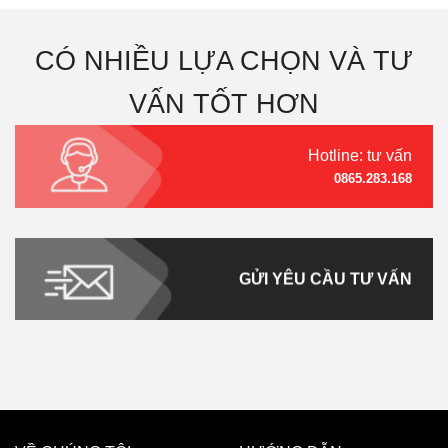
CÓ NHIỀU LỰA CHỌN VÀ TƯ
VẤN TỐT HƠN
Hotline: tư vấn
0865.283.168
GỬI YÊU CẦU TƯ VẤN