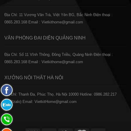
Địa Chỉ: 11 Vương Văn Trà, Việt Yên BG, Bắc Ninh
Điện thoại :
0865.283.168
Email : Vietkithome@gmail.com
VĂN PHÒNG ĐẠI DIỆN
QUẢNG NINH
Địa Chỉ: Số 11 Vĩnh Thông, Đông Triều, Quảng Ninh
Điện thoại :
0865.283.168
Email : Vietkithome@gmail.com
XƯỞNG NỘI THẤT
HÀ NỘI
Fanpage
️Địa chỉ: Thanh Đa, Phúc Thọ, Hà Nội 10000
Hotline: 0986.282.217
Facebook
(Call/zalo)
Email: VietkitHome@gmail.com
Zalo:
0865.283.168
Hotline:
0865.283.168