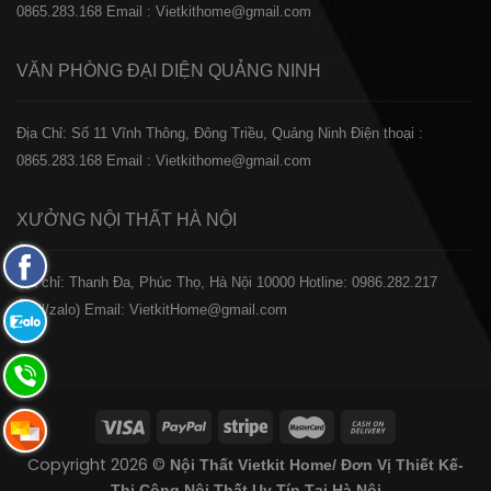
0865.283.168
Email : Vietkithome@gmail.com
VĂN PHÒNG ĐẠI DIỆN
QUẢNG NINH
Địa Chỉ: Số 11 Vĩnh Thông, Đông Triều, Quảng Ninh
Điện thoại :
0865.283.168
Email : Vietkithome@gmail.com
XƯỞNG NỘI THẤT
HÀ NỘI
Fanpage
️Địa chỉ: Thanh Đa, Phúc Thọ, Hà Nội 10000
Hotline: 0986.282.217
Facebook
(Call/zalo)
Email: VietkitHome@gmail.com
Zalo:
0865.283.168
Hotline:
0865.283.168
Hotline:
Copyright 2026 ©
Nội Thất Vietkit Home/ Đơn Vị Thiết Kế-
0865.283.168
Thi Công Nội Thất Uy Tín Tại Hà Nội