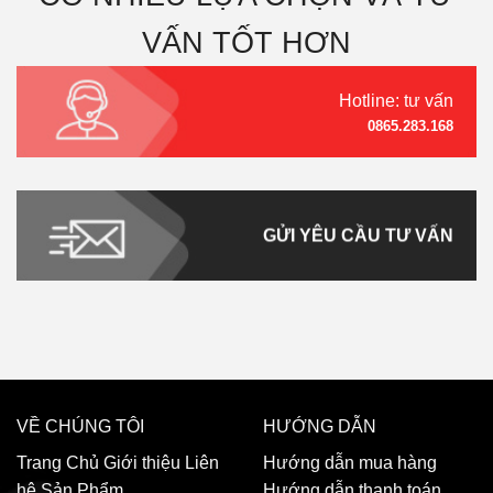
VẤN TỐT HƠN
Hotline: tư vấn
0865.283.168
GỬI YÊU CẦU TƯ VẤN
VỀ CHÚNG TÔI
HƯỚNG DẪN
Trang Chủ
Giới thiệu
Liên
Hướng dẫn mua hàng
hệ
Sản Phẩm
Hướng dẫn thanh toán