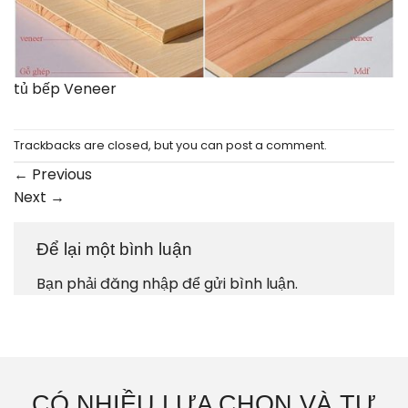
tủ bếp Veneer
Trackbacks are closed, but you can
post a comment
.
←
Previous
Next
→
Để lại một bình luận
Bạn phải
đăng nhập
để gửi bình luận.
CÓ NHIỀU LỰA CHỌN VÀ TƯ