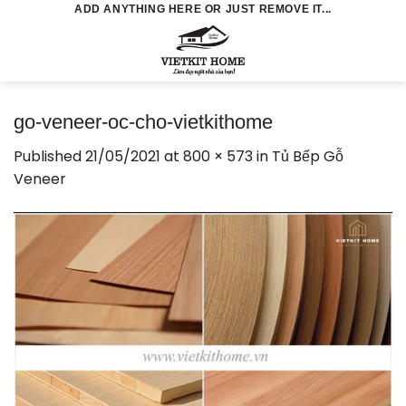
Skip
ADD ANYTHING HERE OR JUST REMOVE IT...
to
0
content
go-veneer-oc-cho-vietkithome
Published
21/05/2021
at
800 × 573
in
Tủ Bếp Gỗ
Veneer