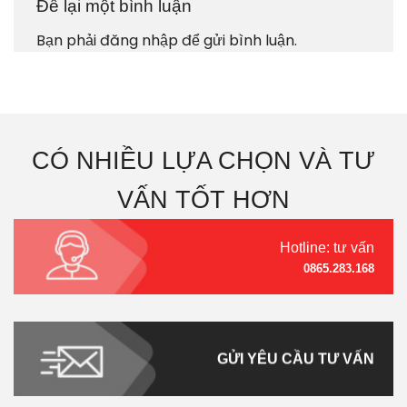
Để lại một bình luận
Bạn phải
đăng nhập
để gửi bình luận.
CÓ NHIỀU LỰA CHỌN VÀ TƯ
VẤN TỐT HƠN
Hotline: tư vấn
0865.283.168
GỬI YÊU CẦU TƯ VẤN