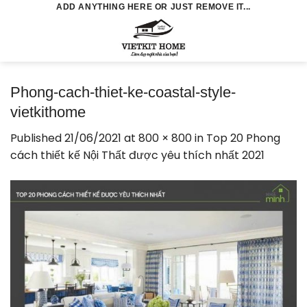
Skip
ADD ANYTHING HERE OR JUST REMOVE IT...
to
0
content
Phong-cach-thiet-ke-coastal-style-
vietkithome
Published
21/06/2021
at
800 × 800
in
Top 20 Phong
cách thiết kế Nội Thất được yêu thích nhất 2021