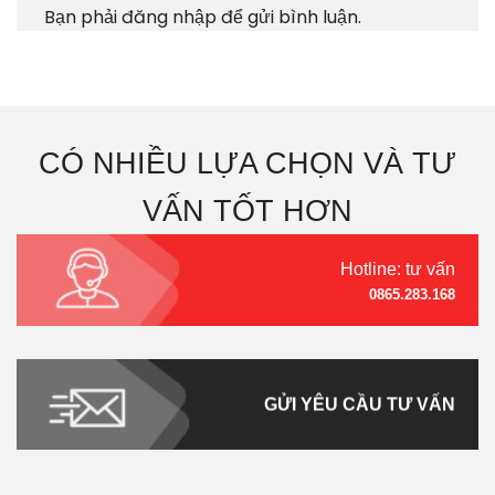
Bạn phải
đăng nhập
để gửi bình luận.
CÓ NHIỀU LỰA CHỌN VÀ TƯ
VẤN TỐT HƠN
Hotline: tư vấn
0865.283.168
GỬI YÊU CẦU TƯ VẤN