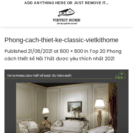
Skip
ADD ANYTHING HERE OR JUST REMOVE IT...
to
0
content
Phong-cach-thiet-ke-classic-vietkithome
Published
21/06/2021
at
800 × 800
in
Top 20 Phong
cách thiết kế Nội Thất được yêu thích nhất 2021