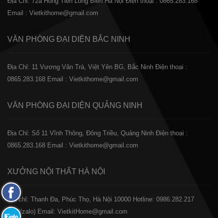
Địa Chỉ: 72a Hồng Tiến Long Biên Hà Nội
Điện thoại : 0865.283.168
Email : Vietkithome@gmail.com
VĂN PHÒNG ĐẠI DIỆN
BẮC NINH
Địa Chỉ: 11 Vương Văn Trà, Việt Yên BG, Bắc Ninh
Điện thoại :
0865.283.168
Email : Vietkithome@gmail.com
VĂN PHÒNG ĐẠI DIỆN
QUẢNG NINH
Địa Chỉ: Số 11 Vĩnh Thông, Đông Triều, Quảng Ninh
Điện thoại :
0865.283.168
Email : Vietkithome@gmail.com
XƯỞNG NỘI THẤT
HÀ NỘI
Fanpage
️Địa chỉ: Thanh Đa, Phúc Thọ, Hà Nội 10000
Hotline: 0986.282.217
Facebook
(Call/zalo)
Email: VietkitHome@gmail.com
Zalo: