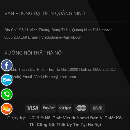
VĂN PHÒNG ĐẠI DIỆN
QUẢNG NINH
Địa Chỉ: Số 11 Vĩnh Thông, Đông Triều, Quảng Ninh
Điện thoại :
0865.283.168
Email : Vietkithome@gmail.com
XƯỞNG NỘI THẤT
HÀ NỘI
Fanpage
️Địa chỉ: Thanh Đa, Phúc Thọ, Hà Nội 10000
Hotline: 0986.282.217
Facebook
(Call/zalo)
Email: VietkitHome@gmail.com
Zalo:
0865.283.168
Hotline:
0865.283.168
Hotline:
Copyright 2026 ©
Nội Thất Vietkit Home/ Đơn Vị Thiết Kế-
0865.283.168
Thi Công Nội Thất Uy Tín Tại Hà Nội