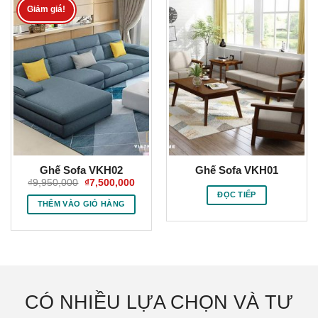
Giảm giá!
Ghế Sofa VKH02
Ghế Sofa VKH01
Giá
Giá
₫
9,950,000
₫
7,500,000
gốc
hiện
ĐỌC TIẾP
là:
tại
THÊM VÀO GIỎ HÀNG
₫9,950,000.
là:
₫7,500,000.
CÓ NHIỀU LỰA CHỌN VÀ TƯ