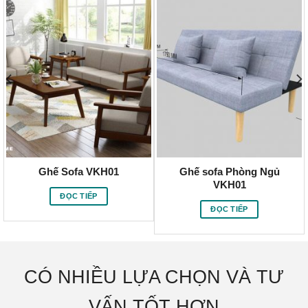
Ghế Sofa VKH01
Ghế sofa Phòng Ngủ
VKH01
ĐỌC TIẾP
ĐỌC TIẾP
CÓ NHIỀU LỰA CHỌN VÀ TƯ
VẤN TỐT HƠN