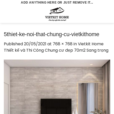
Skip
ADD ANYTHING HERE OR JUST REMOVE IT...
to
0
content
5thiet-ke-noi-that-chung-cu-vietkithome
Published
20/05/2021
at
768 × 768
in
Vietkit Home
Thiết kế và Thi Công Chung cư đẹp 70m2 Sang trọng