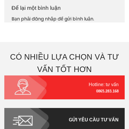
Để lại một bình luận
Bạn phải
đăng nhập
để gửi bình luận.
CÓ NHIỀU LỰA CHỌN VÀ TƯ
VẤN TỐT HƠN
Hotline: tư vấn
0865.283.168
GỬI YÊU CẦU TƯ VẤN