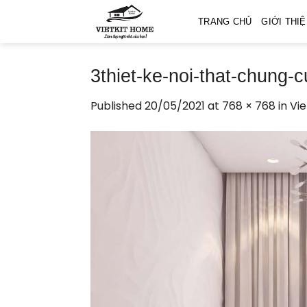
Skip
TRANG CHỦ
GIỚI THI
to
content
3thiet-ke-noi-that-chung-c
Published
20/05/2021
at
768 × 768
in
Vie