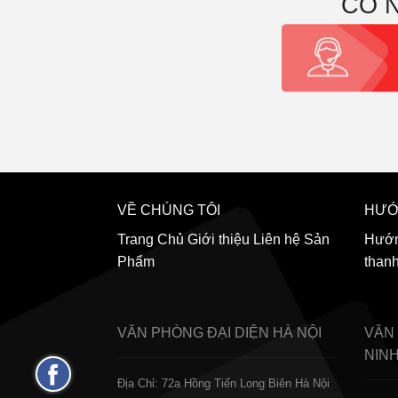
CÓ 
VỀ CHÚNG TÔI
HƯỚ
Trang Chủ
Giới thiệu
Liên hệ
Sản
Hướn
Phẩm
than
VĂN PHÒNG ĐẠI DIỆN
HÀ NỘI
VĂN
NIN
Fanpage
Địa Chỉ: 72a Hồng Tiến Long Biên Hà Nội