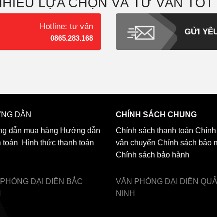
NHIỀU LỰA CHỌN VÀ TƯ VẤN TỐT
Hotline: tư vấn
GỬI YÊ
0865.283.168
NG DẪN
CHÍNH SÁCH CHUNG
g dẫn mua hàng
Hướng dẫn
Chính sách thanh toán
Chính
h toán
Hình thức thanh toán
vận chuyển
Chính sách bảo 
Chính sách bảo hành
 PHÒNG ĐẠI DIỆN
BẮC
VĂN PHÒNG ĐẠI DIỆN
QU
H
NINH