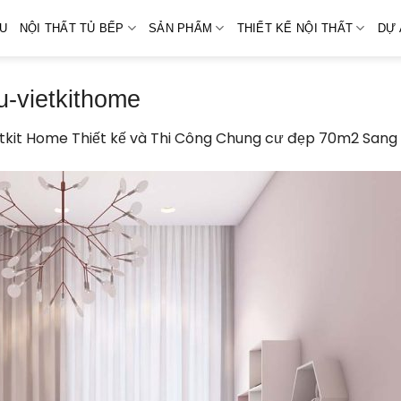
ỆU
NỘI THẤT TỦ BẾP
SẢN PHẨM
THIẾT KẾ NỘI THẤT
DỰ 
u-vietkithome
tkit Home Thiết kế và Thi Công Chung cư đẹp 70m2 Sang