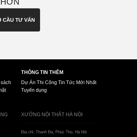
 HƠN
U CẦU TƯ VẤN
THÔNG TIN THÊM
 sách
Dự Án Thi Công
Tin Tức Mới Nhất
mật
Tuyển dụng
ẢNG
XƯỞNG NỘI THẤT
HÀ NỘI
️Địa chỉ: Thanh Đa, Phúc Thọ, Hà Nội