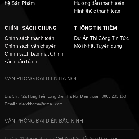
hệ
Sản Phẩm
Hướng dẫn thanh toán
Hình thức thanh toán
CHÍNH SÁCH CHUNG
THÔNG TIN THÊM
Chính sách thanh toán
Dự Án Thi Công
Tin Tức
Chính sách vận chuyển
Mới Nhất
Tuyển dụng
Chính sách bảo mật
Chính
sách bảo hành
VĂN PHÒNG ĐẠI DIỆN
HÀ NỘI
Địa Chỉ: 72a Hồng Tiến Long Biên Hà Nội
Điện thoại : 0865.283.168
Email : Vietkithome@gmail.com
VĂN PHÒNG ĐẠI DIỆN
BẮC NINH
Địa Chỉ: 11 Vương Văn Trà, Việt Yên BG, Bắc Ninh
Điện thoại :