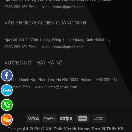
0865.283.168
Email : Vietkithome@gmail.com
VĂN PHÒNG ĐẠI DIỆN
QUẢNG NINH
Địa Chỉ: Số 11 Vĩnh Thông, Đông Triều, Quảng Ninh
Điện thoại :
0865.283.168
Email : Vietkithome@gmail.com
XƯỞNG NỘI THẤT
HÀ NỘI
Fanpage
️Địa chỉ: Thanh Đa, Phúc Thọ, Hà Nội 10000
Hotline: 0986.282.217
Facebook
(Call/zalo)
Email: VietkitHome@gmail.com
Zalo:
0865.283.168
Hotline:
0865.283.168
Hotline:
Copyright 2026 ©
Nội Thất Vietkit Home/ Đơn Vị Thiết Kế-
0865.283.168