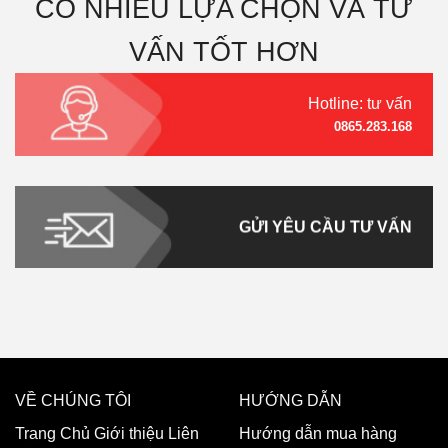
CÓ NHIỀU LỰA CHỌN VÀ TƯ
VẤN TỐT HƠN
Hotline: tư vấn
0865.283.168
GỬI YÊU CẦU TƯ VẤN
VỀ CHÚNG TÔI
HƯỚNG DẪN
Trang Chủ
Giới thiệu
Liên
Hướng dẫn mua hàng