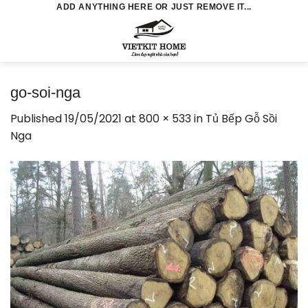
Skip
ADD ANYTHING HERE OR JUST REMOVE IT...
to
0
content
go-soi-nga
Published
19/05/2021
at
800 × 533
in
Tủ Bếp Gỗ Sồi
Nga