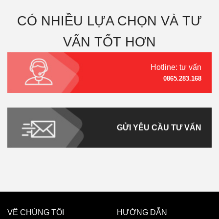
CÓ NHIỀU LỰA CHỌN VÀ TƯ
VẤN TỐT HƠN
Hotline: tư vấn
0865.283.168
GỬI YÊU CẦU TƯ VẤN
VỀ CHÚNG TÔI
HƯỚNG DẪN