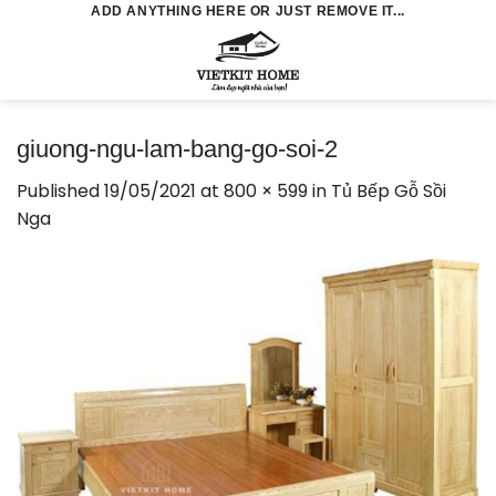
Skip
ADD ANYTHING HERE OR JUST REMOVE IT...
to
0
content
giuong-ngu-lam-bang-go-soi-2
Published
19/05/2021
at
800 × 599
in
Tủ Bếp Gỗ Sồi
Nga