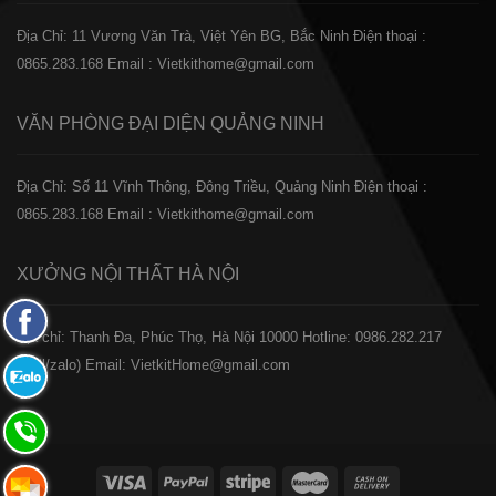
Địa Chỉ: 11 Vương Văn Trà, Việt Yên BG, Bắc Ninh
Điện thoại :
0865.283.168
Email : Vietkithome@gmail.com
VĂN PHÒNG ĐẠI DIỆN
QUẢNG NINH
Địa Chỉ: Số 11 Vĩnh Thông, Đông Triều, Quảng Ninh
Điện thoại :
0865.283.168
Email : Vietkithome@gmail.com
XƯỞNG NỘI THẤT
HÀ NỘI
Fanpage
️Địa chỉ: Thanh Đa, Phúc Thọ, Hà Nội 10000
Hotline: 0986.282.217
Facebook
(Call/zalo)
Email: VietkitHome@gmail.com
Zalo:
0865.283.168
Hotline:
0865.283.168
Hotline: