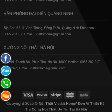
0865.283.168
Email : Vietkithome@gmail.com
VĂN PHÒNG ĐẠI DIỆN
QUẢNG NINH
Địa Chỉ: Số 11 Vĩnh Thông, Đông Triều, Quảng Ninh
Điện thoại :
0865.283.168
Email : Vietkithome@gmail.com
XƯỞNG NỘI THẤT
HÀ NỘI
Fanpage
️Địa chỉ: Thanh Đa, Phúc Thọ, Hà Nội 10000
Hotline: 0986.282.217
Facebook
(Call/zalo)
Email: VietkitHome@gmail.com
Zalo:
0865.283.168
Hotline:
0865.283.168
Hotline:
Copyright 2026 ©
Nội Thất Vietkit Home/ Đơn Vị Thiết Kế-
0865.283.168
Thi Công Nội Thất Uy Tín Tại Hà Nội