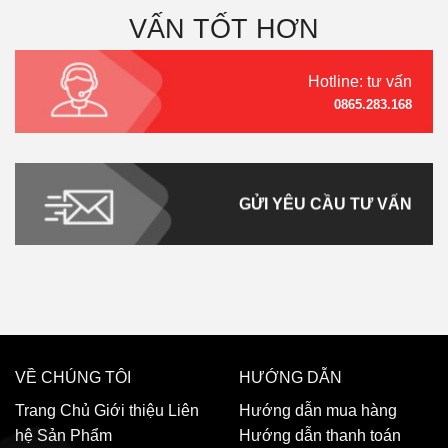
VẤN TỐT HƠN
Hotline: tư vấn
0865.283.168
GỬI YÊU CẦU TƯ VẤN
VỀ CHÚNG TÔI
HƯỚNG DẪN
Trang Chủ
Giới thiệu
Liên
Hướng dẫn mua hàng
hệ
Sản Phẩm
Hướng dẫn thanh toán