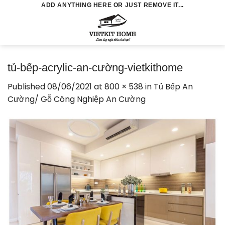
Skip
ADD ANYTHING HERE OR JUST REMOVE IT...
to
0
content
tủ-bếp-acrylic-an-cường-vietkithome
Published
08/06/2021
at
800 × 538
in
Tủ Bếp An
Cường/ Gỗ Công Nghiệp An Cường