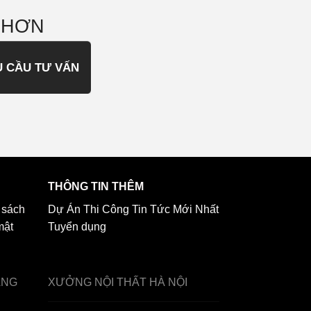
 HƠN
U CẦU TƯ VẤN
THÔNG TIN THÊM
 sách
Dự Án Thi Công
Tin Tức Mới Nhất
mật
Tuyển dụng
ẢNG
XƯỞNG NỘI THẤT
HÀ NỘI