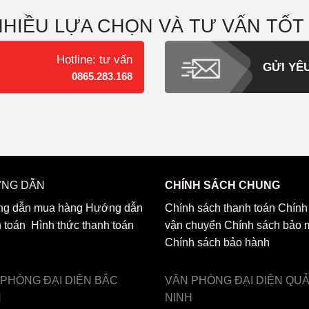
NHIỀU LỰA CHỌN VÀ TƯ VẤN TỐT
Hotline: tư vấn
GỬI YÊ
0865.283.168
NG DẪN
CHÍNH SÁCH CHUNG
g dẫn mua hàng
Hướng dẫn
Chính sách thanh toán
Chính
h toán
Hình thức thanh toán
vận chuyển
Chính sách bảo 
Chính sách bảo hành
 PHÒNG ĐẠI DIỆN
BẮC
VĂN PHÒNG ĐẠI DIỆN
QU
H
NINH