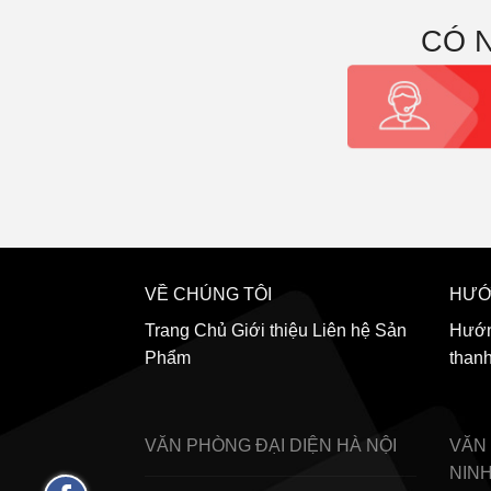
CÓ 
VỀ CHÚNG TÔI
HƯỚ
Trang Chủ
Giới thiệu
Liên hệ
Sản
Hướn
Phẩm
than
VĂN PHÒNG ĐẠI DIỆN
HÀ NỘI
VĂN
NIN