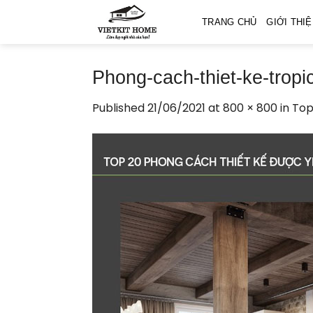
Skip
TRANG CHỦ
GIỚI THI
to
content
Phong-cach-thiet-ke-tropic
Published
21/06/2021
at
800 × 800
in
Top