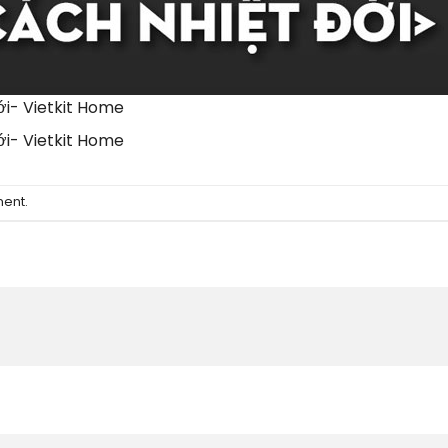
ới- Vietkit Home
ới- Vietkit Home
ment
.