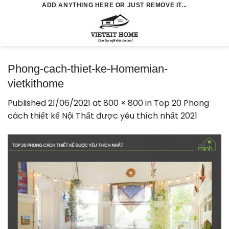
Skip
ADD ANYTHING HERE OR JUST REMOVE IT...
to
0
content
Phong-cach-thiet-ke-Homemian-
vietkithome
Published
21/06/2021
at
800 × 800
in
Top 20 Phong
cách thiết kế Nội Thất được yêu thích nhất 2021