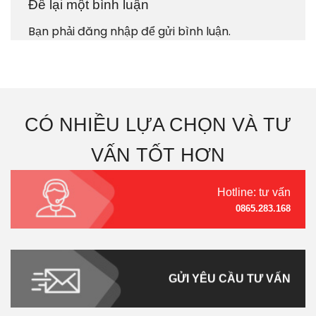
Để lại một bình luận
Bạn phải
đăng nhập
để gửi bình luận.
CÓ NHIỀU LỰA CHỌN VÀ TƯ
VẤN TỐT HƠN
Hotline: tư vấn
0865.283.168
GỬI YÊU CẦU TƯ VẤN