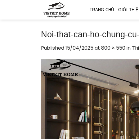
Skip
TRANG CHỦ
GIỚI THI
to
content
Noi-that-can-ho-chung-cu-
Published
15/04/2025
at
800 × 550
in
Th