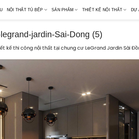
ỆU
NỘI THẤT TỦ BẾP
SẢN PHẨM
THIẾT KẾ NỘI THẤT
DỰ 
legrand-jardin-Sai-Dong (5)
iết kế thi công nội thất tại chung cư LeGrand Jardin Sài Đ