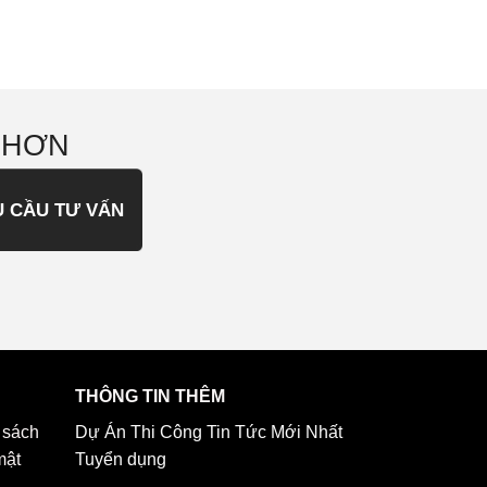
 HƠN
U CẦU TƯ VẤN
THÔNG TIN THÊM
 sách
Dự Án Thi Công
Tin Tức Mới Nhất
mật
Tuyển dụng