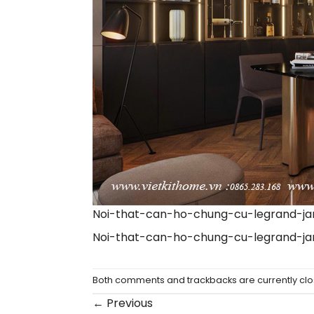
Noi-that-can-ho-chung-cu-legrand-jar
Noi-that-can-ho-chung-cu-legrand-jar
Both comments and trackbacks are currently clo
←
Previous