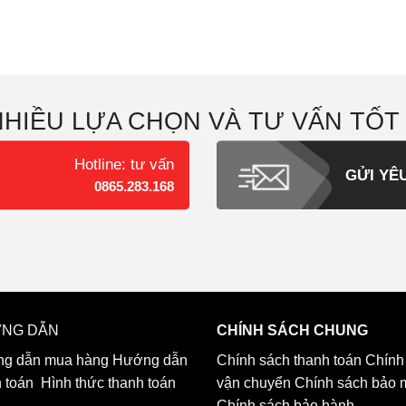
NHIỀU LỰA CHỌN VÀ TƯ VẤN TỐT
Hotline: tư vấn
GỬI YÊ
0865.283.168
NG DẪN
CHÍNH SÁCH CHUNG
g dẫn mua hàng
Hướng dẫn
Chính sách thanh toán
Chính
h toán
Hình thức thanh toán
vận chuyển
Chính sách bảo 
Chính sách bảo hành