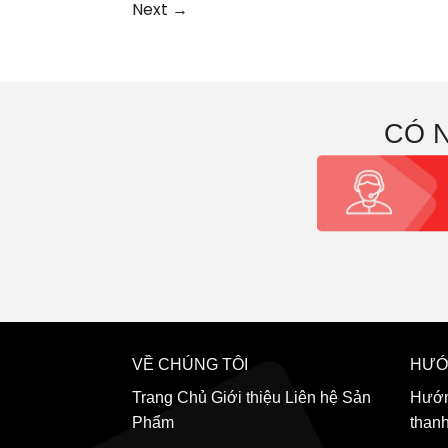
Next
→
CÓ 
VỀ CHÚNG TÔI
HƯỚ
Trang Chủ
Giới thiệu
Liên hệ
Sản
Hướn
Phẩm
than