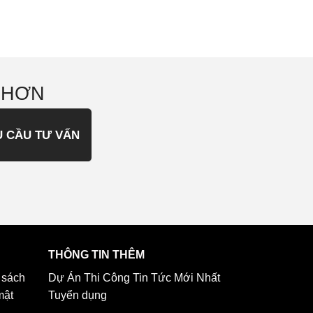
 HƠN
U CẦU TƯ VẤN
THÔNG TIN THÊM
 sách
Dự Án Thi Công
Tin Tức Mới Nhất
mật
Tuyển dụng