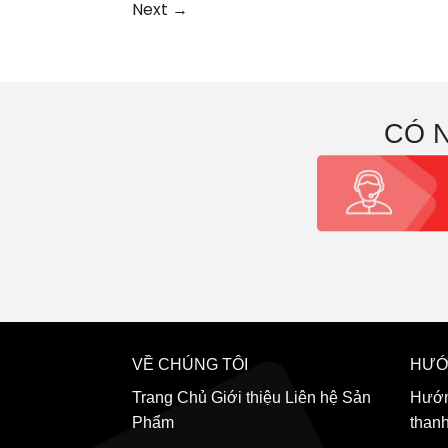
Next
→
CÓ 
VỀ CHÚNG TÔI
HƯỚ
Trang Chủ
Giới thiệu
Liên hệ
Sản
Hướn
Phẩm
than