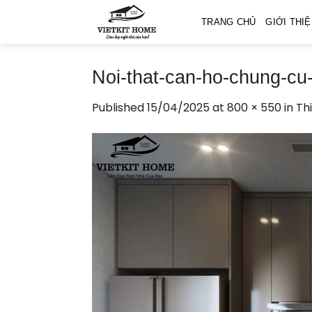
Skip
TRANG CHỦ
GIỚI THI
to
content
Noi-that-can-ho-chung-cu-
Published
15/04/2025
at
800 × 550
in
Th