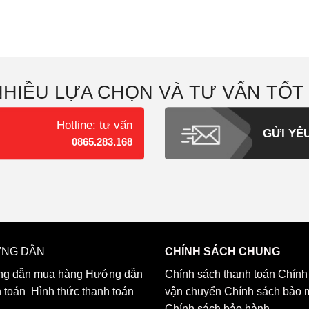
NHIỀU LỰA CHỌN VÀ TƯ VẤN TỐT
Hotline: tư vấn
GỬI YÊ
0865.283.168
NG DẪN
CHÍNH SÁCH CHUNG
g dẫn mua hàng
Hướng dẫn
Chính sách thanh toán
Chính
h toán
Hình thức thanh toán
vận chuyển
Chính sách bảo 
Chính sách bảo hành