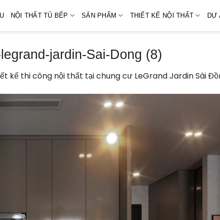
ỆU
NỘI THẤT TỦ BẾP
SẢN PHẨM
THIẾT KẾ NỘI THẤT
DỰ 
legrand-jardin-Sai-Dong (8)
iết kế thi công nội thất tại chung cư LeGrand Jardin Sài Đ