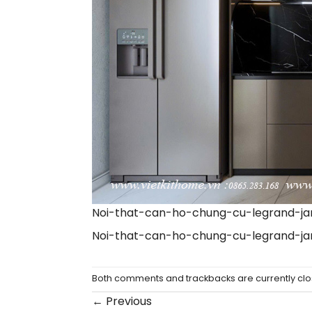
Noi-that-can-ho-chung-cu-legrand-jar
Noi-that-can-ho-chung-cu-legrand-jar
Both comments and trackbacks are currently clo
←
Previous