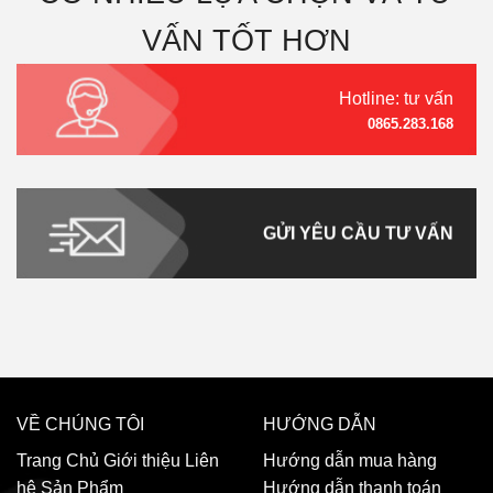
VẤN TỐT HƠN
Hotline: tư vấn
0865.283.168
GỬI YÊU CẦU TƯ VẤN
VỀ CHÚNG TÔI
HƯỚNG DẪN
Trang Chủ
Giới thiệu
Liên
Hướng dẫn mua hàng
hệ
Sản Phẩm
Hướng dẫn thanh toán