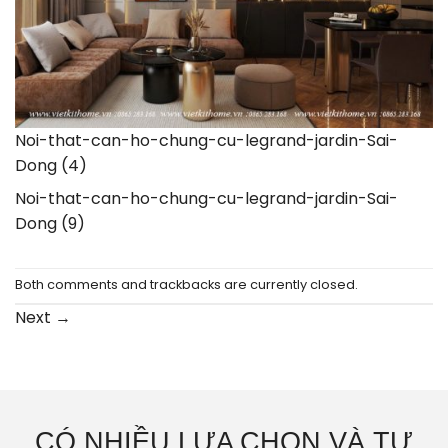
Noi-that-can-ho-chung-cu-legrand-jardin-Sai-
Dong (4)
Noi-that-can-ho-chung-cu-legrand-jardin-Sai-
Dong (9)
Both comments and trackbacks are currently closed.
Next
→
CÓ NHIỀU LỰA CHỌN VÀ TƯ