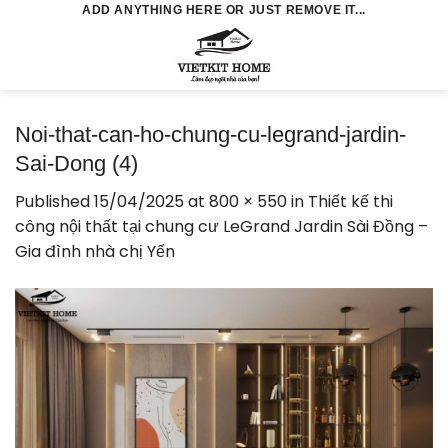
Skip
ADD ANYTHING HERE OR JUST REMOVE IT...
to
0
content
Noi-that-can-ho-chung-cu-legrand-jardin-
Sai-Dong (4)
Published
15/04/2025
at
800 × 550
in
Thiết kế thi
công nội thất tại chung cư LeGrand Jardin Sài Đồng –
Gia đình nhà chị Yến