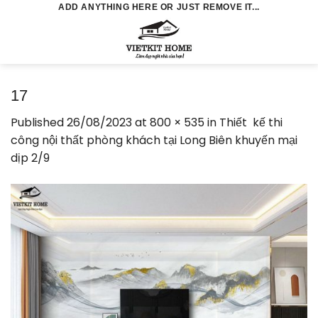
Skip
ADD ANYTHING HERE OR JUST REMOVE IT...
to
0
content
17
Published
26/08/2023
at
800 × 535
in
Thiết kế thi
công nội thất phòng khách tại Long Biên khuyến mại
dịp 2/9