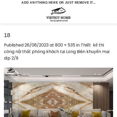
Skip
ADD ANYTHING HERE OR JUST REMOVE IT...
to
0
content
18
Published
26/08/2023
at
800 × 535
in
Thiết kế thi
công nội thất phòng khách tại Long Biên khuyến mại
dịp 2/9