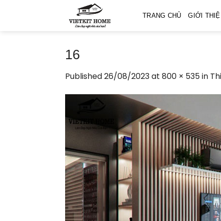
Skip
TRANG CHỦ
GIỚI THI
to
content
16
Published
26/08/2023
at
800 × 535
in
Th