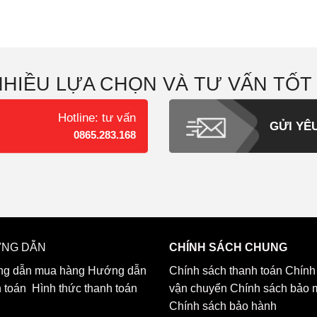
NHIỀU LỰA CHỌN VÀ TƯ VẤN TỐT
Hotline: tư vấn
GỬI YÊ
0865.283.168
NG DẪN
CHÍNH SÁCH CHUNG
g dẫn mua hàng
Hướng dẫn
Chính sách thanh toán
Chính
h toán
Hình thức thanh toán
vận chuyển
Chính sách bảo 
Chính sách bảo hành