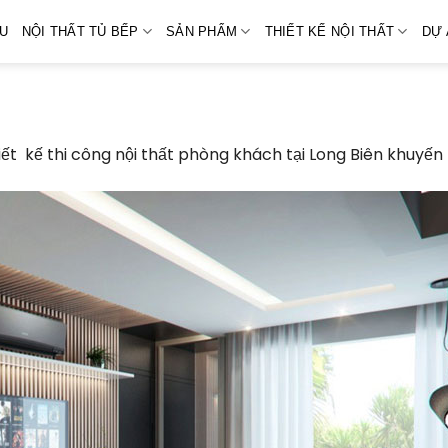
ỆU
NỘI THẤT TỦ BẾP
SẢN PHẨM
THIẾT KẾ NỘI THẤT
DỰ 
iết kế thi công nội thất phòng khách tại Long Biên khuyến 