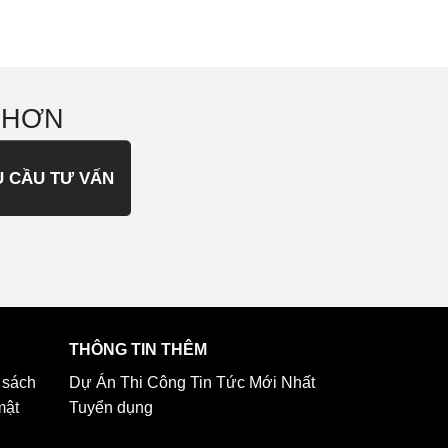
 HƠN
U CẦU TƯ VẤN
THÔNG TIN THÊM
 sách
Dự Án Thi Công
Tin Tức Mới Nhất
mật
Tuyển dụng