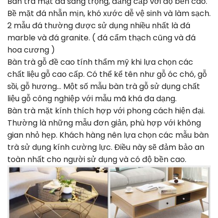
Bàn trà mặt đá sang trọng, đẳng cấp với độ bền cao.
Bề mặt đá nhẵn mịn, khó xước dễ vệ sinh và làm sạch.
2 mẫu đá thường được sử dụng nhiều nhất là đá
marble và đá granite. ( đá cẩm thạch cũng và đá
hoa cương )
Bàn trà gỗ đề cao tính thẩm mỹ khi lựa chọn các
chất liệu gỗ cao cấp. Có thể kể tên như gỗ óc chó, gỗ
sồi, gỗ hương… Một số mẫu bàn trà gỗ sử dụng chất
liệu gỗ công nghiệp với mẫu mã khá đa dạng.
Bàn trà mặt kính thích hợp với phong cách hiện đại.
Thường là những mẫu đơn giản, phù hợp với không
gian nhỏ hẹp. Khách hàng nên lựa chọn các mẫu bàn
trà sử dụng kính cường lực. Điều này sẽ đảm bảo an
toàn nhất cho người sử dụng và có độ bền cao.