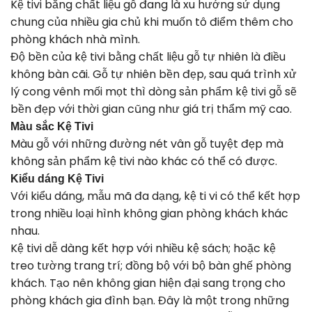
Kệ tivi bằng chất liệu gỗ đang là xu hướng sử dụng
chung của nhiều gia chủ khi muốn tô điểm thêm cho
phòng khách nhà mình.
Độ bền của kệ tivi bằng chất liệu gỗ tự nhiên là điều
không bàn cãi. Gỗ tự nhiên bền đẹp, sau quá trình xử
lý cong vênh mối mọt thì dòng sản phẩm kệ tivi gỗ sẽ
bền đẹp với thời gian cũng như giá trị thẩm mỹ cao.
Màu sắc Kệ Tivi
Màu gỗ với những đường nét vân gỗ tuyệt đẹp mà
không sản phẩm kệ tivi nào khác có thể có được.
Kiểu dáng Kệ Tivi
Với kiểu dáng, mẫu mã đa dạng, kệ ti vi có thể kết hợp
trong nhiều loại hình không gian phòng khách khác
nhau.
Kệ tivi dễ dàng kết hợp với nhiều kệ sách; hoặc kệ
treo tường trang trí; đồng bộ với bộ bàn ghế phòng
khách. Tạo nên không gian hiện đại sang trọng cho
phòng khách gia đình bạn. Đây là một trong những