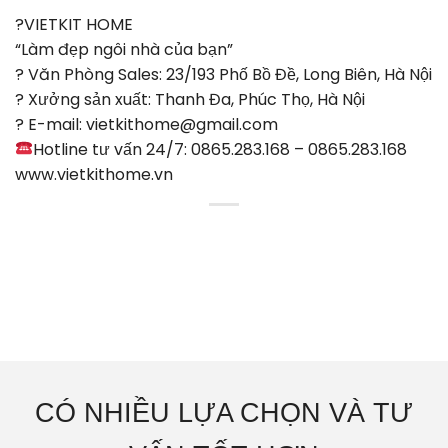
?VIETKIT HOME
“Làm đẹp ngôi nhà của bạn”
? Văn Phòng Sales: 23/193 Phố Bồ Đề, Long Biên, Hà Nội
? Xưởng sản xuất: Thanh Đa, Phúc Thọ, Hà Nội
? E-mail: vietkithome@gmail.com
Hotline tư vấn 24/7: 0865.283.168 – 0865.283.168
www.vietkithome.vn
CÓ NHIỀU LỰA CHỌN VÀ TƯ