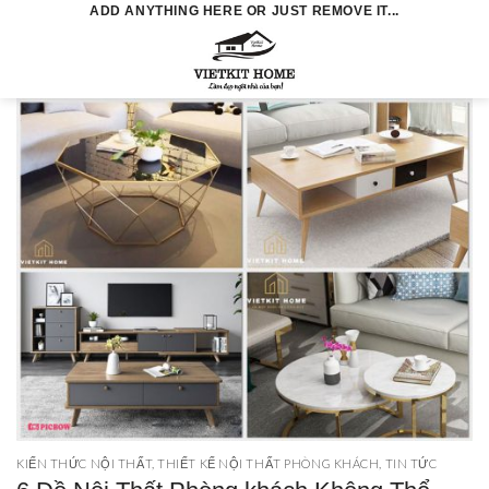
Skip
ADD ANYTHING HERE OR JUST REMOVE IT...
to
0
content
KIẾN THỨC NỘI THẤT
,
THIẾT KẾ NỘI THẤT PHÒNG KHÁCH
,
TIN TỨC