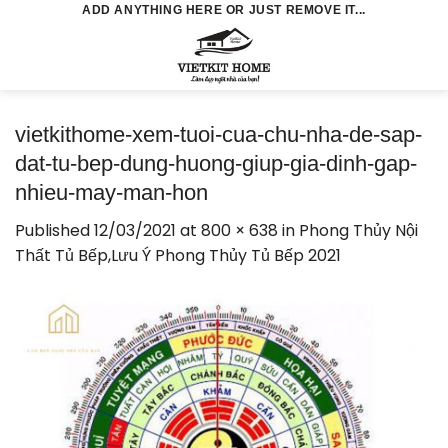
Skip
ADD ANYTHING HERE OR JUST REMOVE IT...
to
0
content
vietkithome-xem-tuoi-cua-chu-nha-de-sap-
dat-tu-bep-dung-huong-giup-gia-dinh-gap-
nhieu-may-man-hon
Published
12/03/2021
at
800 × 638
in
Phong Thủy Nội
Thất Tủ Bếp,Lưu Ý Phong Thủy Tủ Bếp 2021