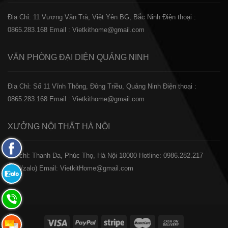
Địa Chỉ: 11 Vương Văn Trà, Việt Yên BG, Bắc Ninh
Điện thoại :
0865.283.168
Email : Vietkithome@gmail.com
VĂN PHÒNG ĐẠI DIỆN
QUẢNG NINH
Địa Chỉ: Số 11 Vĩnh Thông, Đông Triều, Quảng Ninh
Điện thoại :
0865.283.168
Email : Vietkithome@gmail.com
XƯỞNG NỘI THẤT
HÀ NỘI
Fanpage
️Địa chỉ: Thanh Đa, Phúc Thọ, Hà Nội 10000
Hotline: 0986.282.217
Facebook
(Call/zalo)
Email: VietkitHome@gmail.com
Zalo:
0865.283.168
Hotline:
0865.283.168
Hotline: