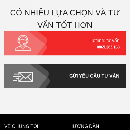
CÓ NHIỀU LỰA CHỌN VÀ TƯ
VẤN TỐT HƠN
Hotline: tư vấn
0865.283.168
GỬI YÊU CẦU TƯ VẤN
VỀ CHÚNG TÔI
HƯỚNG DẪN