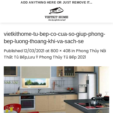
Skip
ADD ANYTHING HERE OR JUST REMOVE IT...
to
0
content
vietkithome-tu-bep-co-cua-so-giup-phong-
bep-luong-thoang-khi-va-sach-se
Published
12/03/2021
at
800 × 408
in
Phong Thủy Nội
Thất Tủ Bếp,Lưu Ý Phong Thủy Tủ Bếp 2021