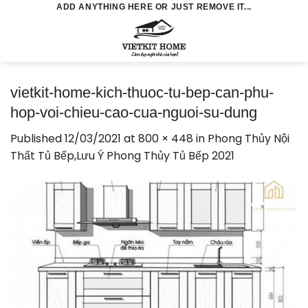
Skip
ADD ANYTHING HERE OR JUST REMOVE IT...
to
0
content
vietkit-home-kich-thuoc-tu-bep-can-phu-
hop-voi-chieu-cao-cua-nguoi-su-dung
Published
12/03/2021
at
800 × 448
in
Phong Thủy Nội
Thất Tủ Bếp,Lưu Ý Phong Thủy Tủ Bếp 2021