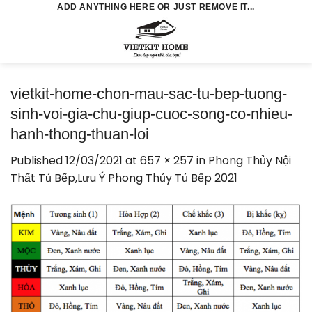
Skip
ADD ANYTHING HERE OR JUST REMOVE IT...
to
0
content
vietkit-home-chon-mau-sac-tu-bep-tuong-
sinh-voi-gia-chu-giup-cuoc-song-co-nhieu-
hanh-thong-thuan-loi
Published
12/03/2021
at
657 × 257
in
Phong Thủy Nội
Thất Tủ Bếp,Lưu Ý Phong Thủy Tủ Bếp 2021