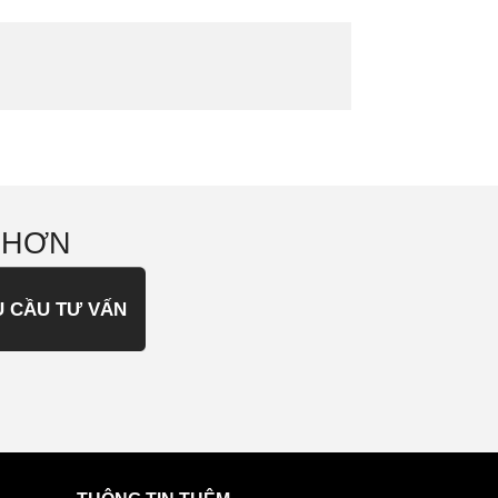
 HƠN
U CẦU TƯ VẤN