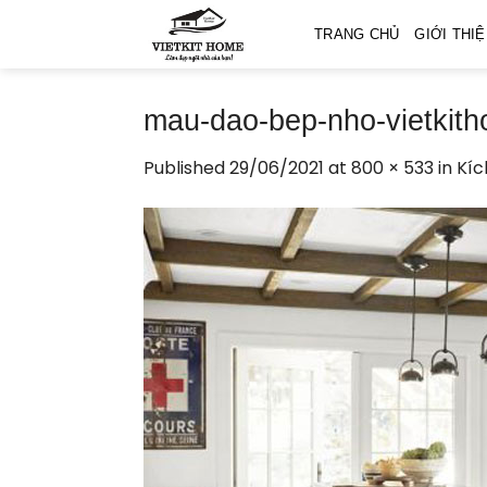
Skip
TRANG CHỦ
GIỚI THI
to
content
mau-dao-bep-nho-vietkit
Published
29/06/2021
at
800 × 533
in
Kíc