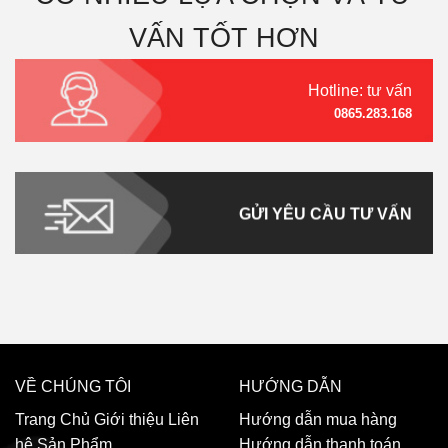
VẤN TỐT HƠN
Hotline: tư vấn
0865.283.168
GỬI YÊU CẦU TƯ VẤN
VỀ CHÚNG TÔI
HƯỚNG DẪN
Trang Chủ
Giới thiệu
Liên
Hướng dẫn mua hàng
hệ
Sản Phẩm
Hướng dẫn thanh toán