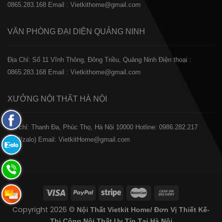
0865.283.168
Email : Vietkithome@gmail.com
VĂN PHÒNG ĐẠI DIỆN
QUẢNG NINH
Địa Chỉ: Số 11 Vĩnh Thông, Đông Triều, Quảng Ninh
Điện thoại :
0865.283.168
Email : Vietkithome@gmail.com
XƯỞNG NỘI THẤT
HÀ NỘI
Fanpage
️Địa chỉ: Thanh Đa, Phúc Thọ, Hà Nội 10000
Hotline: 0986.282.217
Facebook
(Call/zalo)
Email: VietkitHome@gmail.com
Zalo:
0865.283.168
Hotline:
0865.283.168
Hotline:
Copyright 2026 ©
Nội Thất Vietkit Home/ Đơn Vị Thiết Kế-
0865.283.168
Thi Công Nội Thất Uy Tín Tại Hà Nội