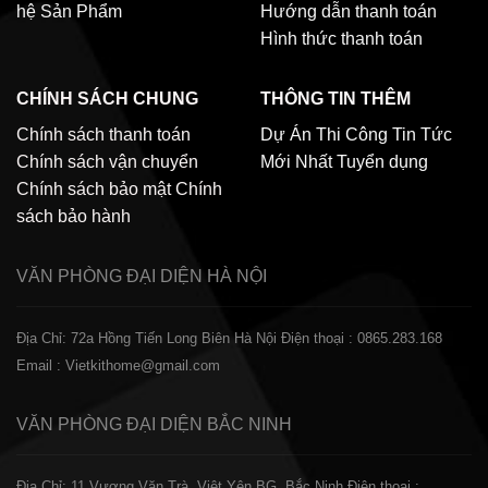
hệ
Sản Phẩm
Hướng dẫn thanh toán
Hình thức thanh toán
CHÍNH SÁCH CHUNG
THÔNG TIN THÊM
Chính sách thanh toán
Dự Án Thi Công
Tin Tức
Chính sách vận chuyển
Mới Nhất
Tuyển dụng
Chính sách bảo mật
Chính
sách bảo hành
VĂN PHÒNG ĐẠI DIỆN
HÀ NỘI
Địa Chỉ: 72a Hồng Tiến Long Biên Hà Nội
Điện thoại : 0865.283.168
Email : Vietkithome@gmail.com
VĂN PHÒNG ĐẠI DIỆN
BẮC NINH
Địa Chỉ: 11 Vương Văn Trà, Việt Yên BG, Bắc Ninh
Điện thoại :