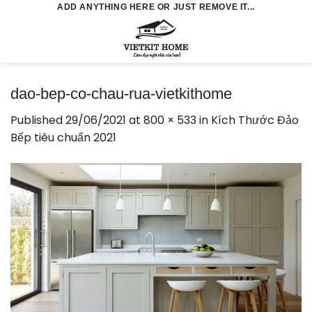
Skip
ADD ANYTHING HERE OR JUST REMOVE IT...
to
0
content
dao-bep-co-chau-rua-vietkithome
Published
29/06/2021
at
800 × 533
in
Kích Thước Đảo
Bếp tiêu chuẩn 2021