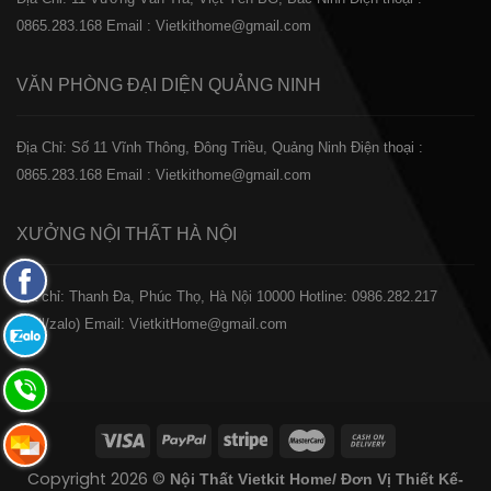
0865.283.168
Email : Vietkithome@gmail.com
VĂN PHÒNG ĐẠI DIỆN
QUẢNG NINH
Địa Chỉ: Số 11 Vĩnh Thông, Đông Triều, Quảng Ninh
Điện thoại :
0865.283.168
Email : Vietkithome@gmail.com
XƯỞNG NỘI THẤT
HÀ NỘI
Fanpage
️Địa chỉ: Thanh Đa, Phúc Thọ, Hà Nội 10000
Hotline: 0986.282.217
Facebook
(Call/zalo)
Email: VietkitHome@gmail.com
Zalo:
0865.283.168
Hotline:
0865.283.168
Hotline:
Copyright 2026 ©
Nội Thất Vietkit Home/ Đơn Vị Thiết Kế-
0865.283.168