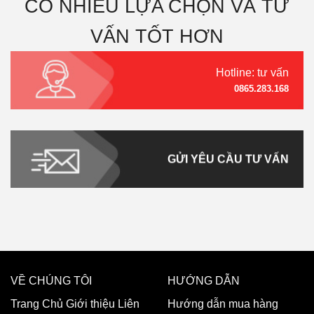
CÓ NHIỀU LỰA CHỌN VÀ TƯ
VẤN TỐT HƠN
Hotline: tư vấn
0865.283.168
GỬI YÊU CẦU TƯ VẤN
VỀ CHÚNG TÔI
HƯỚNG DẪN
Trang Chủ
Giới thiệu
Liên
Hướng dẫn mua hàng