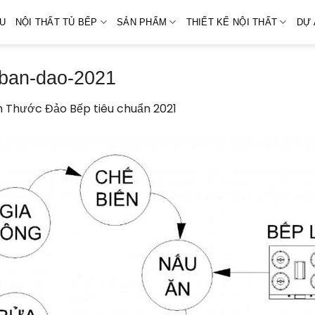
ỆU
NỘI THẤT TỦ BẾP
SẢN PHẨM
THIẾT KẾ NỘI THẤT
DỰ 
-ban-dao-2021
h Thước Đảo Bếp tiêu chuẩn 2021