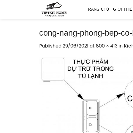
Skip
TRANG CHỦ
GIỚI THI
to
content
cong-nang-phong-bep-co
Published
29/06/2021
at
800 × 413
in
Kíc