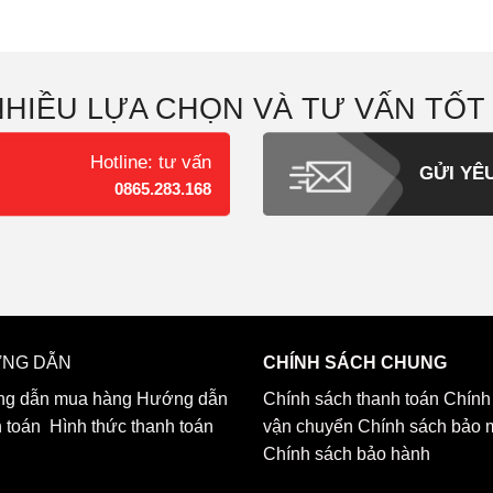
NHIỀU LỰA CHỌN VÀ TƯ VẤN TỐT
Hotline: tư vấn
GỬI YÊ
0865.283.168
NG DẪN
CHÍNH SÁCH CHUNG
g dẫn mua hàng
Hướng dẫn
Chính sách thanh toán
Chính
h toán
Hình thức thanh toán
vận chuyển
Chính sách bảo 
Chính sách bảo hành