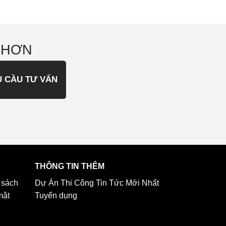
 HƠN
U CẦU TƯ VẤN
THÔNG TIN THÊM
 sách
Dự Án Thi Công
Tin Tức Mới Nhất
mật
Tuyển dụng